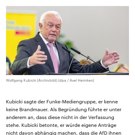
aktuelle Weltgeschehen.
Diese wird wie die Hisboll
Libanon vom Iran unterstüt
Sendungen
Programm
Podcasts
Audio-Archiv
Wolfgang Kubicki (Archivbild) (dpa / Axel Heimken)
Kubicki sagte der Funke-Mediengruppe, er kenne
keine Brandmauer. Als Begründung führte er unter
anderem an, dass diese nicht in der Verfassung
stehe. Kubicki betonte, er würde eigene Anträge
nicht davon abhängig machen, dass die AfD ihnen