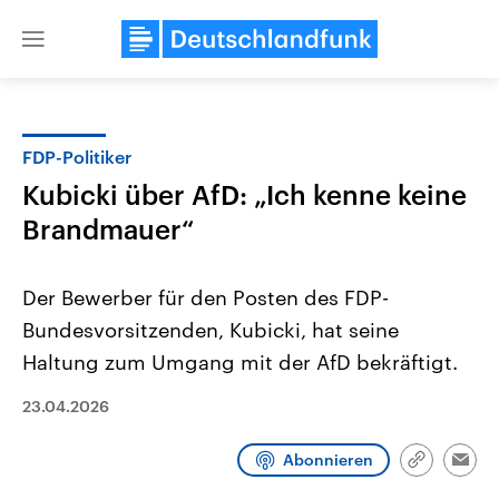
Close
menu
FDP-Politiker
Themen
Kubicki über AfD: „Ich kenne keine
Brandmauer“
Der Bewerber für den Posten des FDP-
Bundesvorsitzenden, Kubicki, hat seine
Haltung zum Umgang mit der AfD bekräftigt.
USA
Nahostkonflikt
23.04.2026
Aktuelle Beiträge, Analysen und
Aktuelle Lage und Hinter
Der Überfall der palästine
Hintergründe
Wirtschaftlich und militärisch
Terrororganisation Hamas
gehören die Vereinigten Staaten zu
Oktober 2023 auf Israel ha
Abonnieren
Link
Emai
den mächtigsten Ländern der Erde,
Region wieder die Gewalt 
kopieren/te
mit großem Einfluss auf das
Israel möchte die Hamas z