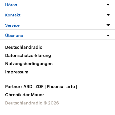
Programm
Hören
Alle Sendungen
Livestream
Kontakt
Die Nachrichten
Audios
Hörerservice
Service
Nachrichtenleicht
Podcasts
Social Media
FAQ
Über uns
Neue Beiträge auf dlf.de
Deutschlandfunk App
Newsletter
Deutschlandradio
Themen-Schwerpunkte
Nachrichten App
Deutschlandradio
Veranstaltungen
Presse
Frequenzen
Datenschutzerklärung
Musikliste
Ausbildung und Karriere
Nutzungsbedingungen
RSS
Transparenz
Impressum
Korrekturen
Barrierefreiheit
Partner
ARD
|
ZDF
|
Phoenix
|
arte
|
Chronik der Mauer
Deutschlandradio © 2026