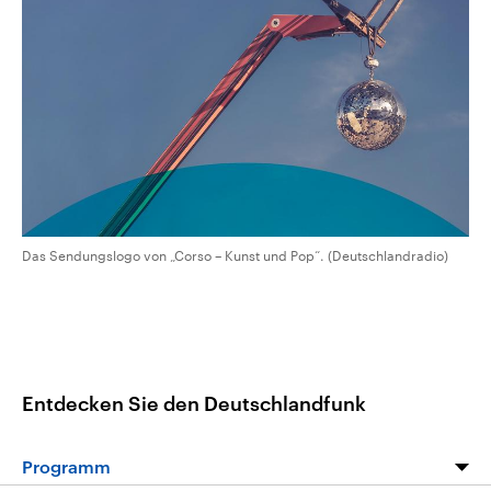
CDU, SPD und FDP regiert.-
aktuelle Weltgeschehen.
Umfragen, Prognosen,
Wahlprogramme, aktuelle Berichte
Sendungen
Programm
Podcasts
und Hintergründe zu den Parteien
und Kandidaten der anstehenden
Wahl.
Audio-Archiv
Das Sendungslogo von „Corso – Kunst und Pop“. (Deutschlandradio)
Entdecken Sie den Deutschlandfunk
Programm