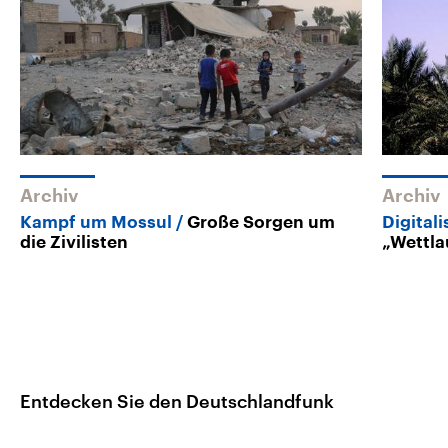
Archiv
Archiv
Kampf um Mossul
Große Sorgen um
Digital
die Zivilisten
„Wettla
Entdecken Sie den Deutschlandfunk