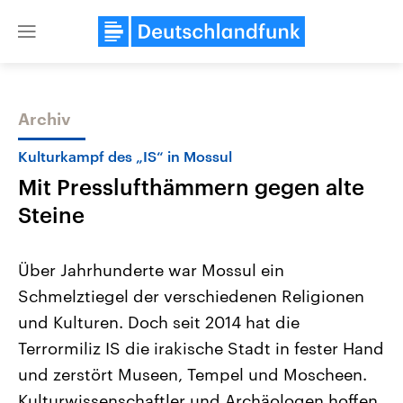
Close
menu
Archiv
Themen
Kulturkampf des „IS“ in Mossul
Mit Presslufthämmern gegen alte
Steine
Über Jahrhunderte war Mossul ein
Schmelztiegel der verschiedenen Religionen
Landtagswahl Sachsen-Anhalt
USA
und Kulturen. Doch seit 2014 hat die
2026
Aktuelle Beiträge, Analys
Alle Informationen
Hintergründe
Terrormiliz IS die irakische Stadt in fester Hand
Sachsen-Anhalt wählt am 6.
Wirtschaftlich und militäri
September 2026 einen neuen
gehören die Vereinigten S
und zerstört Museen, Tempel und Moscheen.
Landtag. Seit 2021 wird das
den mächtigsten Ländern 
Kulturwissenschaftler und Archäologen hoffen
Bundesland von einer Koalition aus
mit großem Einfluss auf d