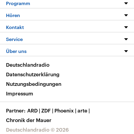
Programm
Programm
Hören
Alle Sendungen
Livestream
Kontakt
Die Nachrichten
Audios
Hörerservice
Service
Nachrichtenleicht
Podcasts
Social Media
FAQ
Über uns
Neue Beiträge auf dlf.de
Deutschlandfunk App
Newsletter
Deutschlandradio
Themen-Schwerpunkte
Nachrichten App
Deutschlandradio
Veranstaltungen
Presse
Frequenzen
Datenschutzerklärung
Musikliste
Ausbildung und Karriere
Nutzungsbedingungen
RSS
Transparenz
Impressum
Korrekturen
Barrierefreiheit
Partner
ARD
|
ZDF
|
Phoenix
|
arte
|
Chronik der Mauer
Deutschlandradio © 2026