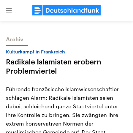
Close
menu
Archiv
Themen
Kulturkampf in Frankreich
Radikale Islamisten erobern
Problemviertel
Führende französische Islamwissenschaftler
schlagen Alarm: Radikale Islamisten seien
Landtagswahl Sachsen-Anhalt
USA
dabei, schleichend ganze Stadtviertel unter
2026
Aktuelle Beiträge, Analys
Alle Informationen
Hintergründe
ihre Kontrolle zu bringen. Sie zwängten ihre
Sachsen-Anhalt wählt am 6.
Wirtschaftlich und militäri
September 2026 einen neuen
gehören die Vereinigten S
extrem konservativen Normen der
Landtag. Seit 2021 wird das
den mächtigsten Ländern 
muslimischen Gemeinde auf. Der Staat,
Bundesland von einer Koalition aus
mit großem Einfluss auf d