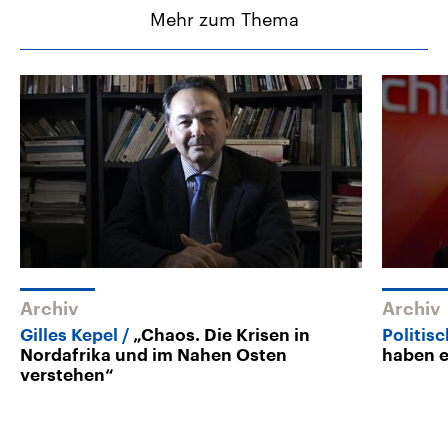
Mehr zum Thema
Archiv
Archiv
Gilles Kepel
„Chaos. Die Krisen in
Politis
Nordafrika und im Nahen Osten
haben e
verstehen“