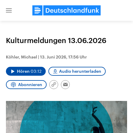
Close
menu
Kulturmeldungen 13.06.2026
Themen
Köhler, Michael
|
13. Juni 2026, 17:56 Uhr
Hören
03:12
Audio herunterladen
Abonnieren
Link
Email
kopieren/teilen
USA
Nahostkonflikt
Aktuelle Beiträge, Analysen und
Aktuelle Lage und Hinter
Der Überfall der palästine
Hintergründe
Wirtschaftlich und militärisch
Terrororganisation Hamas
gehören die Vereinigten Staaten zu
Oktober 2023 auf Israel ha
den mächtigsten Ländern der Erde,
Region wieder die Gewalt 
mit großem Einfluss auf das
Israel möchte die Hamas z