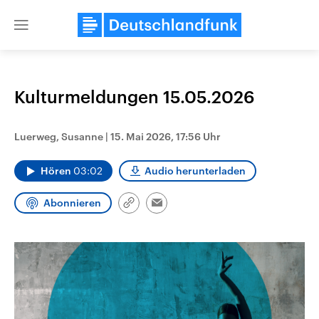
Close
menu
Kulturmeldungen 15.05.2026
Themen
Luerweg, Susanne
|
15. Mai 2026, 17:56 Uhr
Hören
03:02
Audio herunterladen
Abonnieren
Link
Email
kopieren/teilen
USA
Nahostkonflikt
Aktuelle Beiträge, Analysen und
Aktuelle Lage und Hinter
Der Überfall der palästine
Hintergründe
Wirtschaftlich und militärisch
Terrororganisation Hamas
gehören die Vereinigten Staaten zu
Oktober 2023 auf Israel ha
den mächtigsten Ländern der Erde,
Region wieder die Gewalt 
mit großem Einfluss auf das
Israel möchte die Hamas z