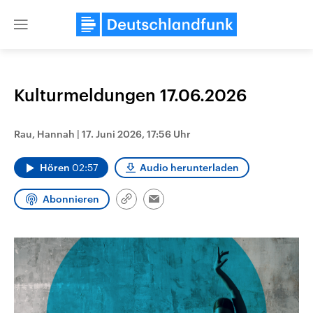
Close
menu
Kulturmeldungen 17.06.2026
Themen
Rau, Hannah
|
17. Juni 2026, 17:56 Uhr
Hören
02:57
Audio herunterladen
Abonnieren
Link
Email
kopieren/teilen
USA
Nahostkonflikt
Aktuelle Beiträge, Analysen und
Aktuelle Lage und Hinter
Der Überfall der palästine
Hintergründe
Wirtschaftlich und militärisch
Terrororganisation Hamas
gehören die Vereinigten Staaten zu
Oktober 2023 auf Israel ha
den mächtigsten Ländern der Erde,
Region wieder die Gewalt 
mit großem Einfluss auf das
Israel möchte die Hamas z