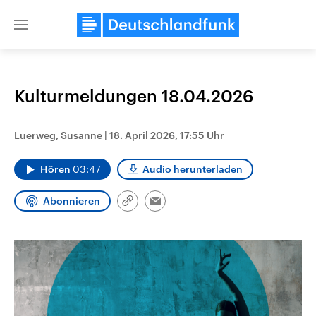
Close
menu
Kulturmeldungen 18.04.2026
Themen
Luerweg, Susanne
|
18. April 2026, 17:55 Uhr
Hören
03:47
Audio herunterladen
Abonnieren
Link
Email
kopieren/teilen
Landtagswahl Sachsen-Anhalt
USA
2026
Aktuelle Beiträge, Analys
Alle Informationen
Hintergründe
Sachsen-Anhalt wählt am 6.
Wirtschaftlich und militäri
September 2026 einen neuen
gehören die Vereinigten S
Landtag. Seit 2021 wird das
den mächtigsten Ländern 
Bundesland von einer Koalition aus
mit großem Einfluss auf d