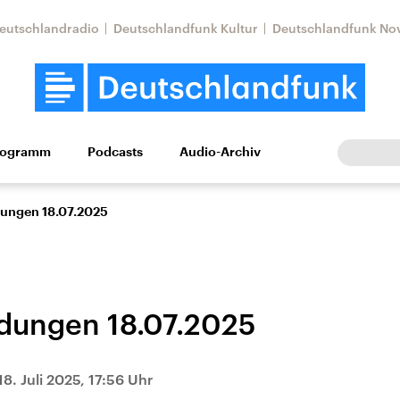
eutschlandradio
Deutschlandfunk Kultur
Deutschlandfunk No
rogramm
Podcasts
Audio-Archiv
Wirtschaft
Wissen
Kultur
Europa
Gesellschaf
ungen 18.07.2025
dungen 18.07.2025
Nahostkonflikt
Iran
18. Juli 2025, 17:56 Uhr
le Beiträge,
Aktuelle Lage und
Aktuelle Lage und