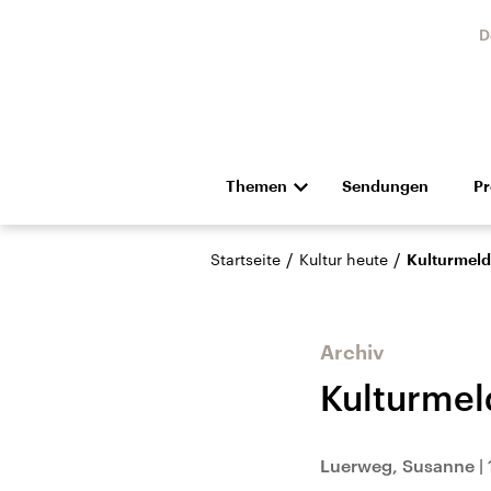
D
Themen
Sendungen
P
Die Nachrichten
Politik
/
/
Startseite
Kultur heute
Kulturmeld
Hörspiel und Feature
Musik
Archiv
Kulturmel
Landtagswahl Sachsen-
USA
Luerweg, Susanne
|
Anhalt 2026
Aktuel