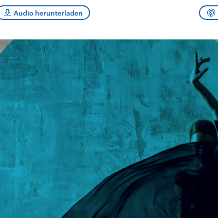
sen und
Hintergründe
Hintergründe
Der Überfall der
Der Iran – seit der
rgründe
Audio herunterladen
haftlich und
palästinensischen
Islamischen Revolu
risch gehören die
Terrororganisation
1979 auch Islamisc
igten Staaten zu
Hamas im Oktober 2023
Republik Iran – ist e
ächtigsten
auf Israel hat in der
von einem
n der Erde, mit
Region wieder die
Religionsführer auto
 Einfluss auf das
Gewalt entfacht. Israel
regierter Staat im 
le Weltgeschehen.
möchte die Hamas
Osten. Eine Feindsc
zerstören. Diese wird wie
zu Israel und zu de
die Hisbollah im Libanon
ist fest in der
vom Iran unterstützt.
Staatsideologie
verankert.