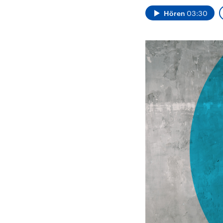
Alle Informationen
Analy
Sachsen-Anhalt wählt
Hinte
Hören
03:30
am 6. September 2026
Wirtsc
einen neuen Landtag.
militä
Seit 2021 wird das
Verein
Bundesland von einer
den m
Koalition aus CDU, SPD
Länder
und FDP regiert.-
großem
Umfragen, Prognosen,
aktuel
Wahlprogramme,
aktuelle Berichte und
Hintergründe zu den
Parteien und Kandidaten
der anstehenden Wahl.