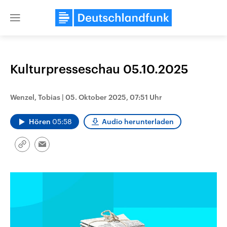
Close
menu
Kulturpresseschau 05.10.2025
Themen
Wenzel, Tobias
|
05. Oktober 2025, 07:51 Uhr
Hören
05:58
Audio herunterladen
Link
Email
kopieren/teilen
Landtagswahl Sachsen-Anhalt
USA
2026
Aktuelle Beiträge, Analys
Alle Informationen
Hintergründe
Sachsen-Anhalt wählt am 6.
Wirtschaftlich und militäri
September 2026 einen neuen
gehören die Vereinigten S
Landtag. Seit 2021 wird das
den mächtigsten Ländern 
Bundesland von einer Koalition aus
mit großem Einfluss auf d