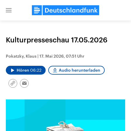
Close
menu
Kulturpresseschau 17.05.2026
Themen
Pokatzky, Klaus
|
17. Mai 2026, 07:51 Uhr
Hören
06:22
Audio herunterladen
Link
Email
kopieren/teilen
Landtagswahl Sachsen-Anhalt
USA
2026
Aktuelle Beiträge, Analys
Alle Informationen
Hintergründe
Sachsen-Anhalt wählt am 6.
Wirtschaftlich und militäri
September 2026 einen neuen
gehören die Vereinigten S
Landtag. Seit 2021 wird das
den mächtigsten Ländern 
Bundesland von einer Koalition aus
mit großem Einfluss auf d