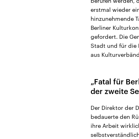
berufen werden, d
erstmal wieder ein
hinzunehmende Tat
Berliner Kulturkon
gefordert. Die Ge
Stadt und für die 
aus Kulturverbänd
„Fatal für Be
der zweite Se
Der Direktor der 
bedauerte den Rück
ihre Arbeit wirkl
selbstverständlic