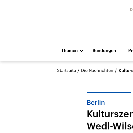
D
Themen
Sendungen
P
Die Nachrichten
Politik
/
/
Startseite
Die Nachrichten
Kultur
Hörspiel und Feature
Musik
Berlin
Kultursze
Wedl-Wils
Landtagswahl Sachsen-
USA
Anhalt 2026
Aktuel