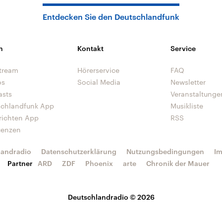
Entdecken Sie den Deutschlandfunk
n
Kontakt
Service
tream
Hörerservice
FAQ
os
Social Media
Newsletter
asts
Veranstaltunge
schlandfunk App
Musikliste
richten App
RSS
uenzen
landradio
Datenschutzerklärung
Nutzungsbedingungen
I
Partner
ARD
ZDF
Phoenix
arte
Chronik der Mauer
Deutschlandradio © 2026