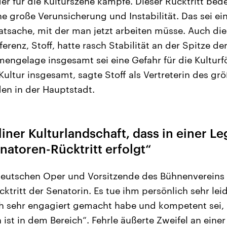
er für die Kulturszene kämpfe. Dieser Rücktritt bed
e große Verunsicherung und Instabilität. Das sei ei
sache, mit der man jetzt arbeiten müsse. Auch die
ferenz, Stoff, hatte rasch Stabilität an der Spitze d
mengelage insgesamt sei eine Gefahr für die Kulturf
Kultur insgesamt, sagte Stoff als Vertreterin des g
en in der Hauptstadt.
rliner Kulturlandschaft, dass in einer L
natoren-Rücktritt erfolgt“
Deutschen Oper und Vorsitzende des Bühnenvereins B
tritt der Senatorin. Es tue ihm persönlich sehr leid f
ich sehr engagiert gemacht habe und kompetent sei, 
h ist in dem Bereich“. Fehrle äußerte Zweifel an ein