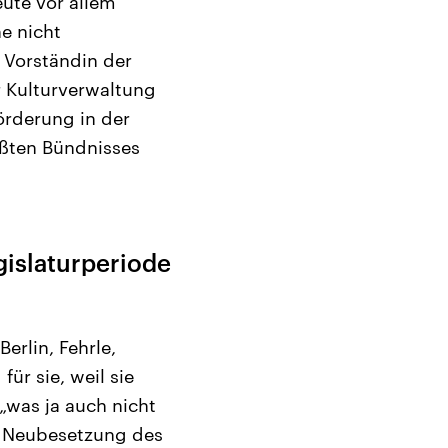
eute vor allem
ne nicht
 Vorständin der
er Kulturverwaltung
örderung in der
rößten Bündnisses
egislaturperiode
erlin, Fehrle,
ür sie, weil sie
„was ja auch nicht
er Neubesetzung des