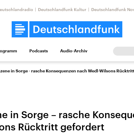
eutschlandradio
Deutschlandfunk Kultur
Deutschlandfunk No
rogramm
Podcasts
Audio-Archiv
Wirtschaft
Wissen
Kultur
Europa
Gesellschaf
szene in Sorge - rasche Konsequenzen nach Wedl-Wilsons Rücktritt
ne in Sorge – rasche Konseq
ons Rücktritt gefordert
Nahostkonflikt
Iran
le Beiträge,
Aktuelle Lage und
Aktuelle Lage und