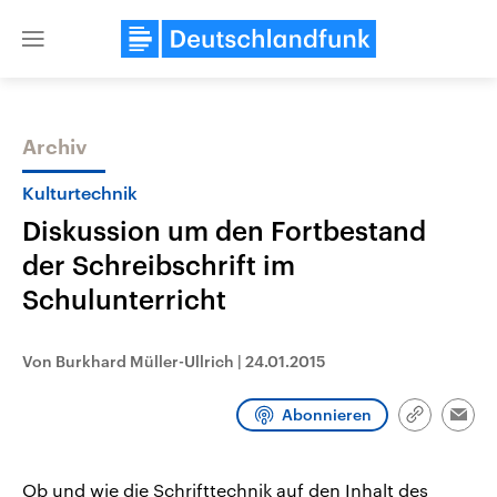
Close
menu
Archiv
Themen
Kulturtechnik
Diskussion um den Fortbestand
der Schreibschrift im
Schulunterricht
Von Burkhard Müller-Ullrich
|
24.01.2015
Landtagswahl Sachsen-Anhalt
USA
2026
Aktuelle Beiträge, Analys
Abonnieren
Link
Alle Informationen
Hintergründe
Emai
Sachsen-Anhalt wählt am 6.
Wirtschaftlich und militäri
kopieren/te
September 2026 einen neuen
gehören die Vereinigten S
Landtag. Seit 2021 wird das
den mächtigsten Ländern 
Ob und wie die Schrifttechnik auf den Inhalt des
Bundesland von einer Koalition aus
mit großem Einfluss auf d