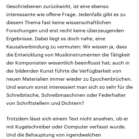
CDU, SPD und FDP regiert.-
aktuelle Weltgeschehen.
Geschriebenen zurückwirkt, ist eine ebenso
Umfragen, Prognosen,
Wahlprogramme, aktuelle Berichte
interessante wie offene Frage. Jedenfalls gibt es zu
Sendungen
Programm
Podcasts
und Hintergründe zu den Parteien
diesem Thema fast keine wissenschaftlichen
und Kandidaten der anstehenden
Wahl.
Forschungen und erst recht keine überzeugenden
Audio-Archiv
Ergebnisse. Dabei liegt es doch nahe, eine
Kausalverbindung zu vermuten: Wir wissen ja, dass
die Entwicklung von Musikinstrumenten die Tätigkeit
der Komponisten wesentlich beeinflusst hat; auch in
der bildenden Kunst führte die Verfügbarkeit von
neuen Materialien immer wieder zu Epochenbrüchen.
Und warum sonst interessiert man sich so sehr für die
Schreibtische, Schreibmaschinen oder Federhalter
von Schriftstellern und Dichtern?
Trotzdem lässt sich einem Text nicht ansehen, ob er
mit Kugelschreiber oder Computer verfasst wurde.
Und die Behauptung von irgendwelchen