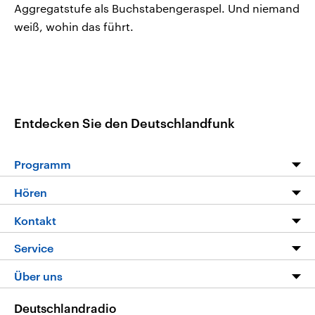
Aggregatstufe als Buchstabengeraspel. Und niemand
weiß, wohin das führt.
Entdecken Sie den Deutschlandfunk
Programm
Programm
Hören
Alle Sendungen
Livestream
Kontakt
Die Nachrichten
Audios
Hörerservice
Service
Nachrichtenleicht
Podcasts
Social Media
FAQ
Über uns
Neue Beiträge auf dlf.de
Deutschlandfunk App
Newsletter
Deutschlandradio
Themen-Schwerpunkte
Nachrichten App
Deutschlandradio