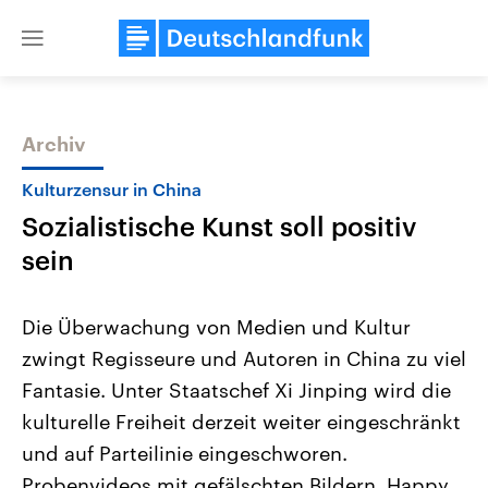
Close
menu
Archiv
Themen
Kulturzensur in China
Sozialistische Kunst soll positiv
sein
Die Überwachung von Medien und Kultur
zwingt Regisseure und Autoren in China zu viel
Landtagswahl Sachsen-Anhalt
USA
Fantasie. Unter Staatschef Xi Jinping wird die
2026
Aktuelle Beiträge, Analys
Alle Informationen
Hintergründe
kulturelle Freiheit derzeit weiter eingeschränkt
Sachsen-Anhalt wählt am 6.
Wirtschaftlich und militäri
September 2026 einen neuen
gehören die Vereinigten S
und auf Parteilinie eingeschworen.
Landtag. Seit 2021 wird das
den mächtigsten Ländern 
Probenvideos mit gefälschten Bildern, Happy
Bundesland von einer Koalition aus
mit großem Einfluss auf d