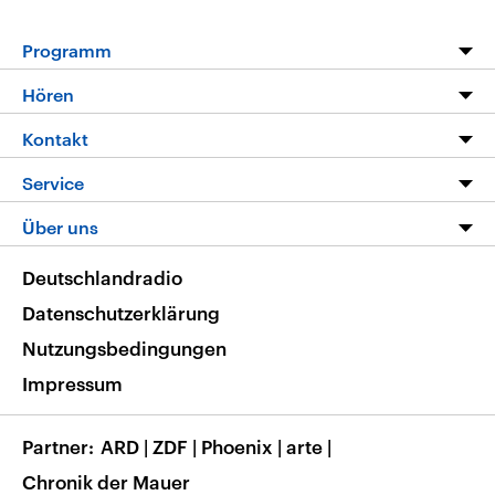
Programm
Programm
Hören
Alle Sendungen
Livestream
Kontakt
Die Nachrichten
Audios
Hörerservice
Service
Nachrichtenleicht
Podcasts
Social Media
FAQ
Über uns
Neue Beiträge auf dlf.de
Deutschlandfunk App
Newsletter
Deutschlandradio
Themen-Schwerpunkte
Nachrichten App
Deutschlandradio
Veranstaltungen
Presse
Frequenzen
Datenschutzerklärung
Musikliste
Ausbildung und Karriere
Nutzungsbedingungen
RSS
Transparenz
Impressum
Korrekturen
Barrierefreiheit
Partner
ARD
|
ZDF
|
Phoenix
|
arte
|
Chronik der Mauer