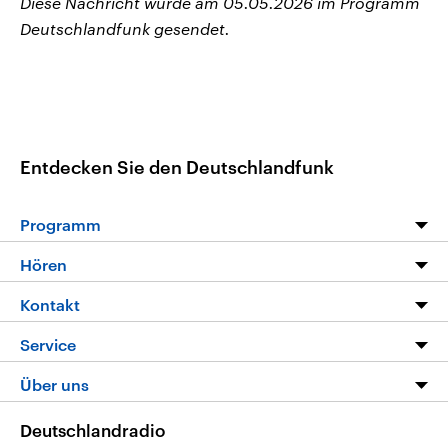
Diese Nachricht wurde am 05.05.2026 im Programm
Deutschlandfunk gesendet.
Entdecken Sie den Deutschlandfunk
Programm
Programm
Hören
Alle Sendungen
Livestream
Kontakt
Die Nachrichten
Audios
Hörerservice
Service
Nachrichtenleicht
Podcasts
Social Media
FAQ
Über uns
Neue Beiträge auf dlf.de
Deutschlandfunk App
Newsletter
Deutschlandradio
Themen-Schwerpunkte
Nachrichten App
Deutschlandradio
Veranstaltungen