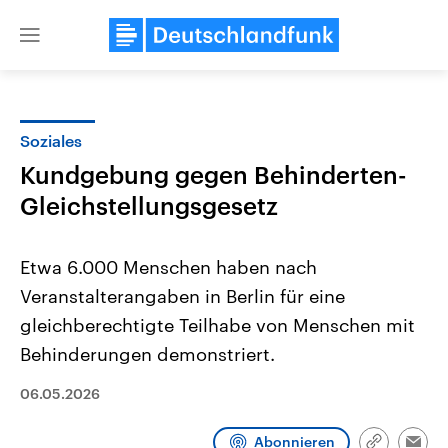
Close
menu
Soziales
Themen
Kundgebung gegen Behinderten-
Gleichstellungsgesetz
Etwa 6.000 Menschen haben nach
Veranstalterangaben in Berlin für eine
gleichberechtigte Teilhabe von Menschen mit
Landtagswahl Sachsen-Anhalt
USA
Behinderungen demonstriert.
2026
Aktuelle Beiträge, Analys
Alle Informationen
Hintergründe
06.05.2026
Sachsen-Anhalt wählt am 6.
Wirtschaftlich und militäri
September 2026 einen neuen
gehören die Vereinigten S
Landtag. Seit 2021 wird das
den mächtigsten Ländern 
Abonnieren
Bundesland von einer Koalition aus
mit großem Einfluss auf d