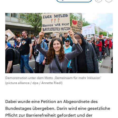
Link
Emai
CDU, SPD und FDP regiert.-
aktuelle Weltgeschehen.
kopieren/te
Umfragen, Prognosen,
Wahlprogramme, aktuelle Berichte
Sendungen
Programm
Podcasts
und Hintergründe zu den Parteien
und Kandidaten der anstehenden
Wahl.
Audio-Archiv
Demonstration unter dem Motto „Gemeinsam für mehr Inklusion“
(picture alliance / dpa / Annette Riedl)
Dabei wurde eine Petition an Abgeordnete des
Bundestages übergeben. Darin wird eine gesetzliche
Pflicht zur Barrierefreiheit gefordert und der