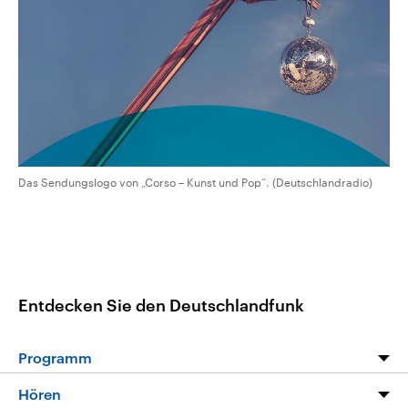
CDU, SPD und FDP regiert.-
aktuelle Weltgeschehen.
Umfragen, Prognosen,
Wahlprogramme, aktuelle Berichte
Sendungen
Programm
Podcasts
und Hintergründe zu den Parteien
und Kandidaten der anstehenden
Wahl.
Audio-Archiv
Das Sendungslogo von „Corso – Kunst und Pop“. (Deutschlandradio)
Entdecken Sie den Deutschlandfunk
Programm
Programm
Hören