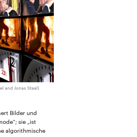
el and Jonas Staal)
rt Bilder und
ode“; sie „ist
ine algorithmische