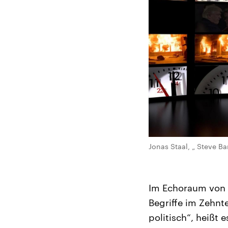
Jonas Staal, „ Steve B
Im Echoraum von 
Begriffe im Zehnt
politisch“, heißt 