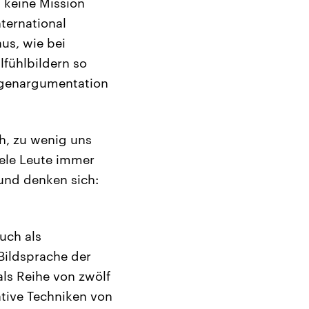
h keine Mission
ternational
us, wie bei
lfühlbildern so
Gegenargumentation
h, zu wenig uns
iele Leute immer
und denken sich:
uch als
 Bildsprache der
ls Reihe von zwölf
ative Techniken von