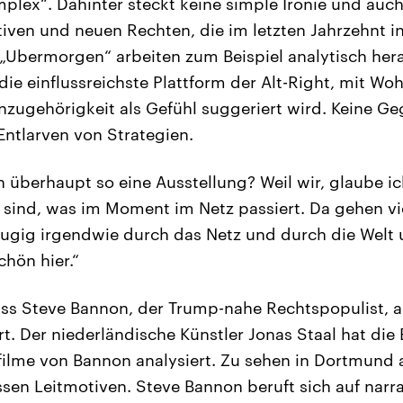
mplex“. Dahinter steckt keine simple Ironie und auc
tiven und neuen Rechten, die im letzten Jahrzehnt in
„Ubermorgen“ arbeiten zum Beispiel analytisch hera
die einflussreichste Plattform der Alt-Right, mit Woh
nzugehörigkeit als Gefühl suggeriert wird. Keine 
Entlarven von Strategien.
überhaupt so eine Ausstellung? Weil wir, glaube ic
 sind, was im Moment im Netz passiert. Da gehen v
äugig irgendwie durch das Netz und durch die Welt 
chön hier.“
ss Steve Bannon, der Trump-nahe Rechtspopulist, a
t. Der niederländische Künstler Jonas Staal hat die
lme von Bannon analysiert. Zu sehen in Dortmund a
sen Leitmotiven. Steve Bannon beruft sich auf narr