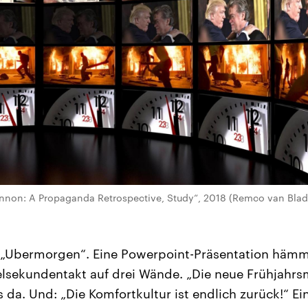
annon: A Propaganda Retrospective, Study“, 2018 (Remco van Blad
„Ubermorgen“. Eine Powerpoint-Präsentation hämme
elsekundentakt auf drei Wände. „Die neue Frühjahrsm
es da. Und: „Die Komfortkultur ist endlich zurück!“ E