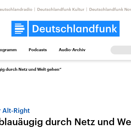
eutschlandradio
Deutschlandfunk Kultur
Deutschlandfunk No
rogramm
Podcasts
Audio-Archiv
Wirtschaft
Wissen
Kultur
Europa
Gesellschaf
gig durch Netz und Welt gehen“
 Alt-Right
 blauäugig durch Netz und We
Nahostkonflikt
Iran
le Beiträge,
Aktuelle Lage und
Aktuelle Lage und