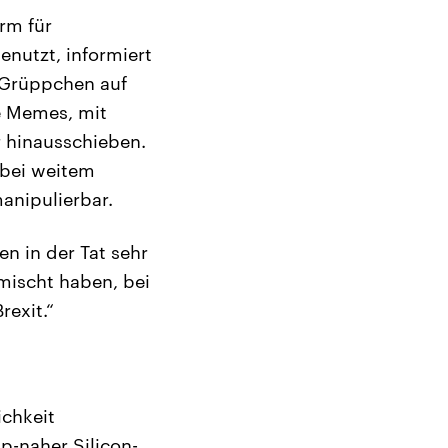
rm für
enutzt, informiert
-Grüppchen auf
e Memes, mit
 hinausschieben.
 bei weitem
anipulierbar.
n in der Tat sehr
mischt haben, bei
exit.“
ichkeit
p-naher Silicon-