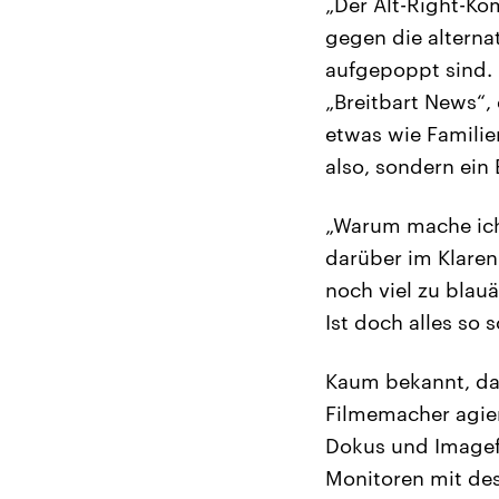
„Der Alt-Right-Ko
gegen die alterna
aufgepoppt sind. 
„Breitbart News“, 
etwas wie Familie
also, sondern ein 
„Warum mache ich 
darüber im Klaren
noch viel zu blau
Ist doch alles so s
Kaum bekannt, da
Filmemacher agier
Dokus und Imagefi
Monitoren mit des