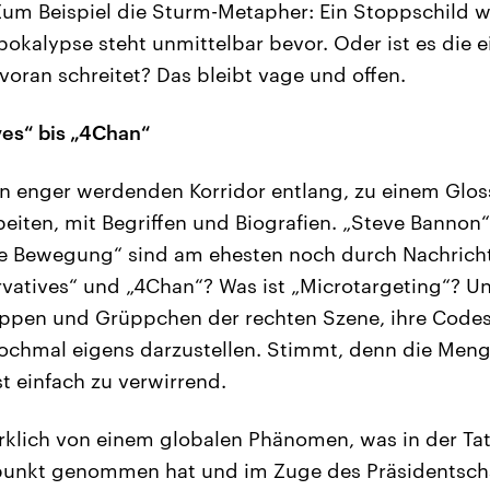
 Zum Beispiel die Sturm-Metapher: Ein Stoppschild w
okalypse steht unmittelbar bevor. Oder ist es die
voran schreitet? Das bleibt vage und offen.
ves“ bis „4Chan“
n enger werdenden Korridor entlang, zu einem Gloss
beiten, mit Begriffen und Biografien. „Steve Bannon“
äre Bewegung“ sind am ehesten noch durch Nachrich
vatives“ und „4Chan“? Was ist „Microtargeting“? U
uppen und Grüppchen der rechten Szene, ihre Codes
nochmal eigens darzustellen. Stimmt, denn die Me
t einfach zu verwirrend.
irklich von einem globalen Phänomen, was in der T
unkt genommen hat und im Zuge des Präsidentsch