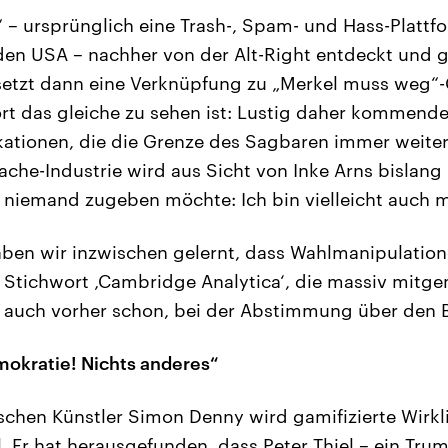
– ursprünglich eine Trash-, Spam- und Hass-Plattfo
den USA – nachher von der Alt-Right entdeckt und g
 setzt dann eine Verknüpfung zu „Merkel muss weg“
rt das gleiche zu sehen ist: Lustig daher kommend
ationen, die die Grenze des Sagbaren immer weiter
he-Industrie wird aus Sicht von Inke Arns bislang
l niemand zugeben möchte: Ich bin vielleicht auch m
n wir inzwischen gelernt, dass Wahlmanipulatione
. Stichwort ‚Cambridge Analytica‘, die massiv mitge
 auch vorher schon, bei der Abstimmung über den Br
okratie! Nichts anderes“
chen Künstler Simon Denny wird gamifizierte Wirkl
. Er hat herausgefunden, dass Peter Thiel – ein Trum