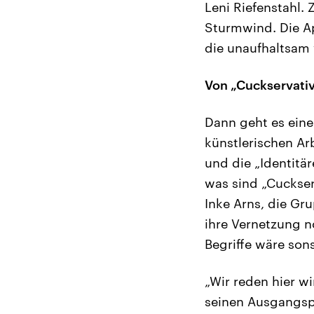
Leni Riefenstahl.
Sturmwind. Die Ap
die unaufhaltsam 
Von „Cuckservati
Dann geht es eine
künstlerischen Ar
und die „Identit
was sind „Cuckser
Inke Arns, die Gr
ihre Vernetzung 
Begriffe wäre sons
„Wir reden hier w
seinen Ausgangsp