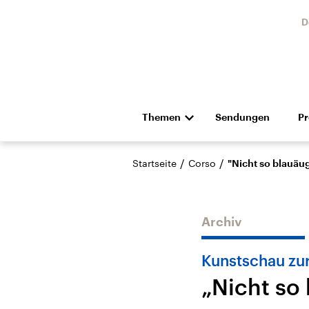
D
Themen
Sendungen
P
Die Nachrichten
Politik
/
/
Startseite
Corso
"Nicht so blauäu
Hörspiel und Feature
Musik
Archiv
Kunstschau zur
„Nicht so
Landtagswahl Sachsen-
USA
Anhalt 2026
Aktuel