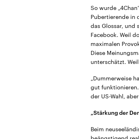
So wurde „4Chan“ 
Pubertierende in 
das Glossar, und
Facebook. Weil do
maximalen Provok
Diese Meinungsmac
unterschätzt. Wei
„Dummerweise habe
gut funktionieren
der US-Wahl, aber
„Stärkung der Dem
Beim neuseeländis
beängstigend real