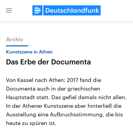
Close
menu
Archiv
Themen
Kunstszene in Athen
Das Erbe der Documenta
Von Kassel nach Athen: 2017 fand die
Documenta auch in der griechischen
Hauptstadt statt. Das gefiel damals nicht allen.
Landtagswahl Sachsen-Anhalt
USA
In der Athener Kunstszene aber hinterließ die
2026
Aktuelle Beiträge, Analys
Alle Informationen
Ausstellung eine Aufbruchsstimmung, die bis
Hintergründe
Sachsen-Anhalt wählt am 6.
Wirtschaftlich und militäri
heute zu spüren ist.
September 2026 einen neuen
gehören die Vereinigten S
Landtag. Seit 2021 wird das
den mächtigsten Ländern 
Bundesland von einer Koalition aus
mit großem Einfluss auf d