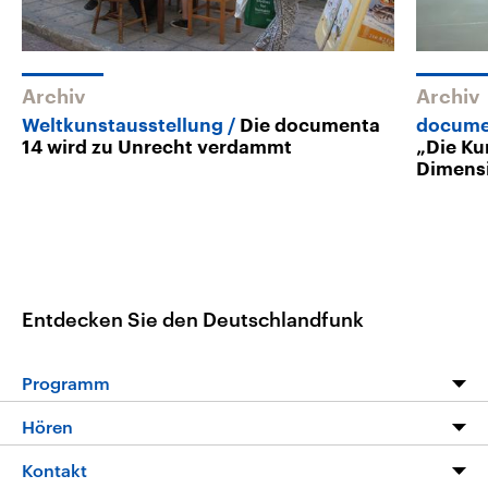
Archiv
Archiv
Weltkunstausstellung
Die documenta
docume
14 wird zu Unrecht verdammt
„Die Ku
Dimens
Entdecken Sie den Deutschlandfunk
Programm
Programm
Hören
Alle Sendungen
Livestream
Kontakt