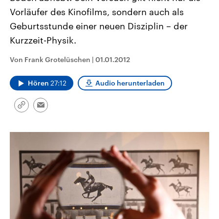
CDU, SPD und FDP regiert.-
aktuelle Weltgeschehen.
Vorläufer des Kinofilms, sondern auch als
Umfragen, Prognosen,
Wahlprogramme, aktuelle Berichte
Geburtsstunde einer neuen Disziplin – der
Sendungen
Programm
Podcasts
und Hintergründe zu den Parteien
und Kandidaten der anstehenden
Kurzzeit-Physik.
Wahl.
Audio-Archiv
Von Frank Grotelüschen
|
01.01.2012
Hören
27:12
Audio herunterladen
Link
Email
kopieren/teilen