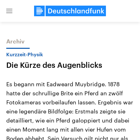
Close
menu
Archiv
Themen
Kurzzeit-Physik
Die Kürze des Augenblicks
Es begann mit Eadweard Muybridge. 1878
hatte der schrullige Brite ein Pferd an zwölf
Fotokameras vorbeilaufen lassen. Ergebnis war
Landtagswahl Sachsen-Anhalt
USA
eine legendäre Bildfolge: Erstmals zeigte sie
2026
Aktuelle Beiträge, Analys
Alle Informationen
detailliert, wie ein Pferd galoppiert und dabei
Hintergründe
Sachsen-Anhalt wählt am 6.
Wirtschaftlich und militäri
einen Moment lang mit allen vier Hufen vom
September 2026 einen neuen
gehören die Vereinigten S
Landtag. Seit 2021 wird das
den mächtigsten Ländern 
Boden abhebt. Sein Versuch gilt nicht nur als
Bundesland von einer Koalition aus
mit großem Einfluss auf d