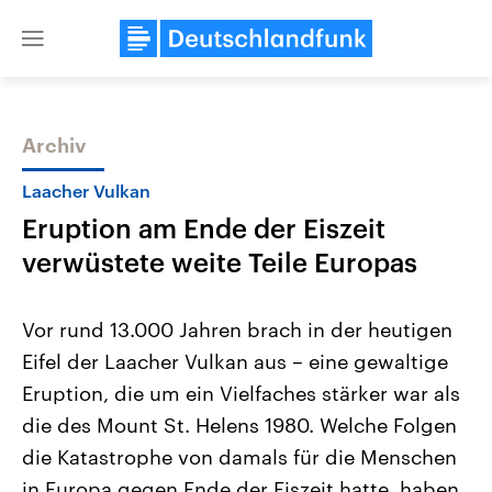
Close
menu
Archiv
Themen
Laacher Vulkan
Eruption am Ende der Eiszeit
verwüstete weite Teile Europas
Vor rund 13.000 Jahren brach in der heutigen
Eifel der Laacher Vulkan aus – eine gewaltige
Landtagswahl Sachsen-Anhalt
USA
Eruption, die um ein Vielfaches stärker war als
2026
Aktuelle Beiträge, Analys
Alle Informationen
Hintergründe
die des Mount St. Helens 1980. Welche Folgen
Sachsen-Anhalt wählt am 6.
Wirtschaftlich und militäri
September 2026 einen neuen
gehören die Vereinigten S
die Katastrophe von damals für die Menschen
Landtag. Seit 2021 wird das
den mächtigsten Ländern 
in Europa gegen Ende der Eiszeit hatte, haben
Bundesland von einer Koalition aus
mit großem Einfluss auf d