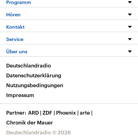
Programm
Programm
Hören
Alle Sendungen
Livestream
Kontakt
Die Nachrichten
Audios
Hörerservice
Service
Nachrichtenleicht
Podcasts
Social Media
FAQ
Über uns
Neue Beiträge auf dlf.de
Deutschlandfunk App
Newsletter
Deutschlandradio
Themen-Schwerpunkte
Nachrichten App
Deutschlandradio
Veranstaltungen
Presse
Frequenzen
Datenschutzerklärung
Musikliste
Ausbildung und Karriere
Nutzungsbedingungen
RSS
Transparenz
Impressum
Korrekturen
Barrierefreiheit
Partner
ARD
|
ZDF
|
Phoenix
|
arte
|
Chronik der Mauer
Deutschlandradio © 2026