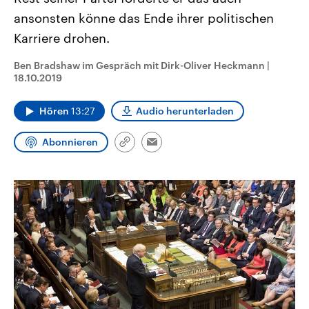
CDU, SPD und FDP regiert.-
aktuelle Weltgeschehen.
ansonsten könne das Ende ihrer politischen
Umfragen, Prognosen,
Wahlprogramme, aktuelle Berichte
Karriere drohen.
Sendungen
Programm
Podcasts
und Hintergründe zu den Parteien
und Kandidaten der anstehenden
Wahl.
Ben Bradshaw im Gespräch mit Dirk-Oliver Heckmann
|
Audio-Archiv
18.10.2019
Hören
13:27
Audio herunterladen
Abonnieren
Link
Email
kopieren/teilen