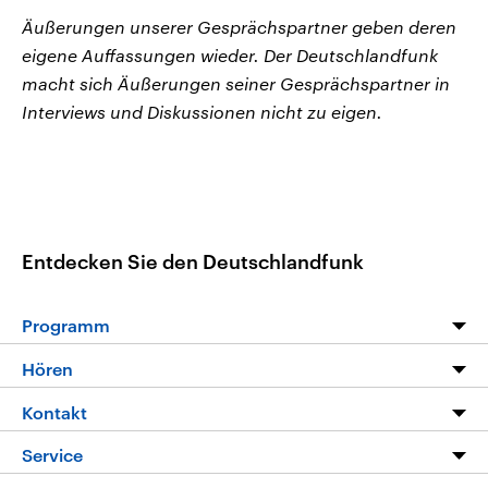
Äußerungen unserer Gesprächspartner geben deren
eigene Auffassungen wieder. Der Deutschlandfunk
macht sich Äußerungen seiner Gesprächspartner in
Interviews und Diskussionen nicht zu eigen.
Entdecken Sie den Deutschlandfunk
Programm
Programm
Hören
Alle Sendungen
Livestream
Kontakt
Die Nachrichten
Audios
Hörerservice
Service
Nachrichtenleicht
Podcasts
Social Media