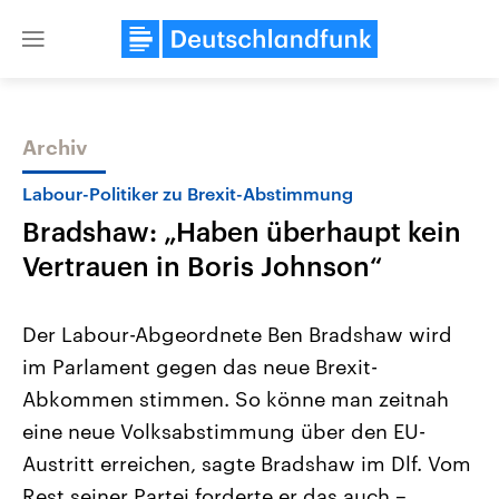
Close
menu
Archiv
Themen
Labour-Politiker zu Brexit-Abstimmung
Bradshaw: „Haben überhaupt kein
Vertrauen in Boris Johnson“
Der Labour-Abgeordnete Ben Bradshaw wird
im Parlament gegen das neue Brexit-
Landtagswahl Sachsen-Anhalt
USA
Abkommen stimmen. So könne man zeitnah
2026
Aktuelle Beiträge, Analys
Alle Informationen
Hintergründe
eine neue Volksabstimmung über den EU-
Sachsen-Anhalt wählt am 6.
Wirtschaftlich und militäri
September 2026 einen neuen
gehören die Vereinigten S
Austritt erreichen, sagte Bradshaw im Dlf. Vom
Landtag. Seit 2021 wird das
den mächtigsten Ländern 
Rest seiner Partei forderte er das auch –
Bundesland von einer Koalition aus
mit großem Einfluss auf d