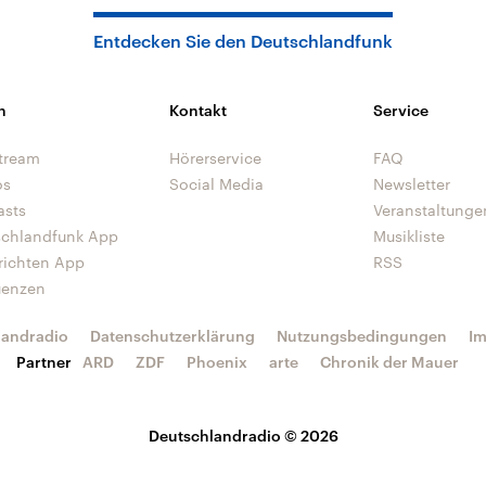
Entdecken Sie den Deutschlandfunk
n
Kontakt
Service
tream
Hörerservice
FAQ
os
Social Media
Newsletter
asts
Veranstaltunge
schlandfunk App
Musikliste
richten App
RSS
uenzen
landradio
Datenschutzerklärung
Nutzungsbedingungen
I
Partner
ARD
ZDF
Phoenix
arte
Chronik der Mauer
Deutschlandradio © 2026