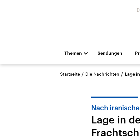
D
Themen
Sendungen
P
Die Nachrichten
Politik
/
/
Startseite
Die Nachrichten
Lage in
Hörspiel und Feature
Musik
Nach iranische
Lage in d
Frachtsch
Landtagswahl Sachsen-
USA
Anhalt 2026
Aktuel