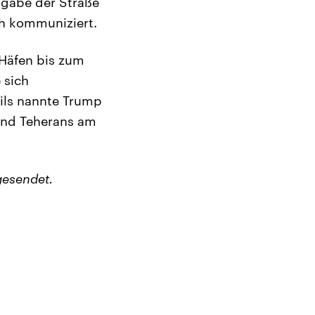
igabe der Straße
ch kommuniziert.
 Häfen bis zum
 sich
ails nannte Trump
und Teherans am
gesendet.