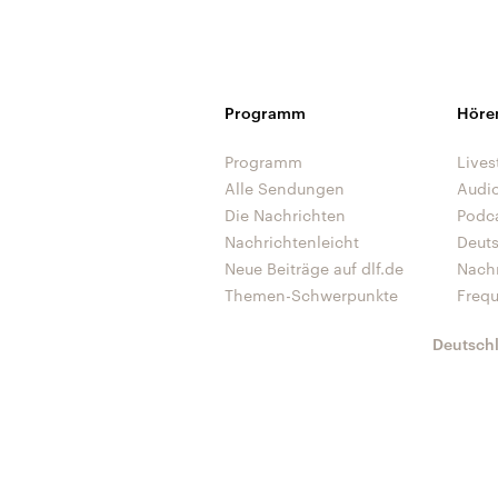
Programm
Höre
Programm
Lives
Alle Sendungen
Audi
Die Nachrichten
Podc
Nachrichtenleicht
Deut
Neue Beiträge auf dlf.de
Nach
Themen-Schwerpunkte
Freq
Deutsch