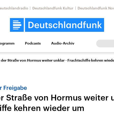
eutschlandradio
Deutschlandfunk Kultur
Deutschlandfunk No
rogramm
Podcasts
Audio-Archiv
Wirtschaft
Wissen
Kultur
Europa
Gesellschaf
 der Straße von Hormus weiter unklar - Frachtschiffe kehren wied
r Freigabe
er Straße von Hormus weiter u
iffe kehren wieder um
Nahostkonflikt
Iran
le Beiträge,
Aktuelle Lage und
Aktuelle Lage und