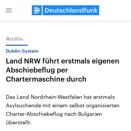
Close
menu
Archiv
Themen
Dublin-System
Land NRW führt erstmals eigenen
Abschiebeflug per
Chartermaschine durch
Das Land Nordrhein-Westfalen hat erstmals
Landtagswahl Sachsen-Anhalt
USA
Asylsuchende mit einem selbst organisierten
2026
Aktuelle Beiträge, Analys
Alle Informationen
Hintergründe
Charter-Abschiebeflug nach Bulgarien
Sachsen-Anhalt wählt am 6.
Wirtschaftlich und militäri
September 2026 einen neuen
gehören die Vereinigten S
überstellt.
Landtag. Seit 2021 wird das
den mächtigsten Ländern 
Bundesland von einer Koalition aus
mit großem Einfluss auf d