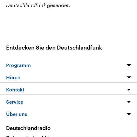
Deutschlandfunk gesendet.
Entdecken Sie den Deutschlandfunk
Programm
Programm
Hören
Alle Sendungen
Livestream
Kontakt
Die Nachrichten
Audios
Hörerservice
Service
Nachrichtenleicht
Podcasts
Social Media
FAQ
Über uns
Neue Beiträge auf dlf.de
Deutschlandfunk App
Newsletter
Deutschlandradio
Themen-Schwerpunkte
Nachrichten App
Deutschlandradio
Veranstaltungen
Presse
Frequenzen