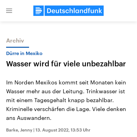
Close
menu
Archiv
Themen
Dürre in Mexiko
Wasser wird für viele unbezahlbar
Im Norden Mexikos kommt seit Monaten kein
Wasser mehr aus der Leitung. Trinkwasser ist
mit einem Tagesgehalt knapp bezahlbar.
Landtagswahl Sachsen-Anhalt
USA
Kriminelle verschärfen die Lage. Viele denken
2026
Aktuelle Beiträge, Analys
Alle Informationen
ans Auswandern.
Hintergründe
Sachsen-Anhalt wählt am 6.
Wirtschaftlich und militäri
September 2026 einen neuen
gehören die Vereinigten S
Barke, Jenny
|
13. August 2022, 13:53 Uhr
Landtag. Seit 2021 wird das
den mächtigsten Ländern 
Bundesland von einer Koalition aus
mit großem Einfluss auf d