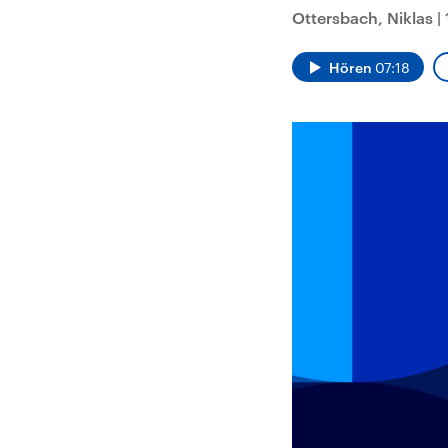
Analysen und
Hinte
Ottersbach, Niklas
|
Der Üb
Hintergründe
Wirtschaftlich und
paläs
militärisch gehören die
Terror
Vereinigten Staaten zu
Hamas
Hören
07:18
den mächtigsten
auf Is
Ländern der Erde, mit
Regio
großem Einfluss auf das
Gewalt
aktuelle Weltgeschehen.
möcht
zerstö
die Hi
vom Ir