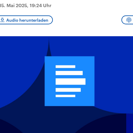
und im TikTok-Kana
rgründe
Hintergründe
15. Mai 2025, 19:24 Uhr
erfall der
Der Iran – seit der
„Moment mal“
tinensischen
Islamischen Revolution
überprüfen wir viral
organisation
1979 auch Islamische
Behauptungen auf i
 im Oktober 2023
Republik Iran – ist ein
Wahrheitsgehalt. W
Audio herunterladen
rael hat in der
von einem
kommt eine Aussag
n wieder die
Religionsführer autoritär
Was ist falsch, was
 entfacht. Israel
regierter Staat im Nahen
stimmt? Was kann b
e die Hamas
Osten. Eine Feindschaft
werden – und was is
ren. Diese wird wie
zu Israel und zu den USA
eine Lüge? Kurz.
sbollah im Libanon
ist fest in der
Einordnend.
an unterstützt.
Staatsideologie
Transparent.
verankert.