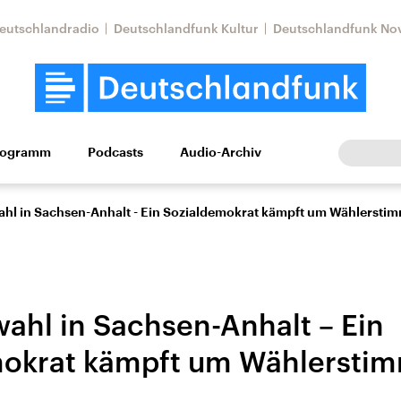
eutschlandradio
Deutschlandfunk Kultur
Deutschlandfunk No
rogramm
Podcasts
Audio-Archiv
Wirtschaft
Wissen
Kultur
Europa
Gesellschaf
hl in Sachsen-Anhalt - Ein Sozialdemokrat kämpft um Wählersti
ahl in Sachsen-Anhalt – Ein
mokrat kämpft um Wählersti
tkonflikt
Iran
Faktenchecks
In unseren Faktenc
lle Lage und
Aktuelle Lage und