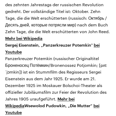
des zehnten Jahrestags der russischen Revolution
gedreht. Der vollständige Titel ist: Oktober. Zehn
Tage, die die Welt erschütterten (russisch: Октябрь /
Десять дней, которые потрясли мир) nach dem Buch
Zehn Tage, die die Welt erschütterten von John Reed.
Mehr bei Wikipedia
Sergej Eisenstein, „Panzerkreuzer Potemkin
"
bei
Youtube
Panzerkreuzer Potemkin (russischer Originaltitel
Броненосец Потёмкин/Bronenossez Potjomkin; [pʌt
ˈjɔmkin]) ist ein Stummfilm des Regisseurs Sergei
Eisenstein aus dem Jahr 1925. Er wurde am 21.
Dezember 1925 im Moskauer Bolschoi-Theater als
offizieller Jubiläumsfilm zur Feier der Revolution des
Jahres 1905 uraufgeführt.
Mehr bei
Wikipedia
Wsewolod Pudowkin, „Die Mutter“
bei
Youtube