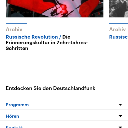
Archiv
Archiv
Russische Revolution
Die
Russisc
Erinnerungskultur in Zehn-Jahres-
Schritten
Entdecken Sie den Deutschlandfunk
Programm
Programm
Hören
Alle Sendungen
Livestream
Kontakt