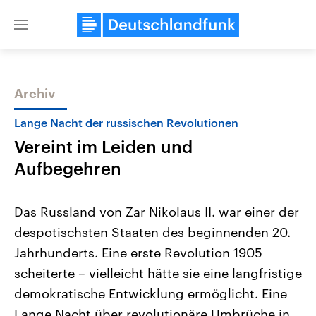
Close
menu
Archiv
Themen
Lange Nacht der russischen Revolutionen
Vereint im Leiden und
Aufbegehren
Das Russland von Zar Nikolaus II. war einer der
despotischsten Staaten des beginnenden 20.
Landtagswahl Sachsen-Anhalt
USA
Jahrhunderts. Eine erste Revolution 1905
2026
Aktuelle Beiträge, Analys
Alle Informationen
Hintergründe
scheiterte – vielleicht hätte sie eine langfristige
Sachsen-Anhalt wählt am 6.
Wirtschaftlich und militäri
September 2026 einen neuen
gehören die Vereinigten S
demokratische Entwicklung ermöglicht. Eine
Landtag. Seit 2021 wird das
den mächtigsten Ländern 
Lange Nacht über revolutionäre Umbrüche in
Bundesland von einer Koalition aus
mit großem Einfluss auf d