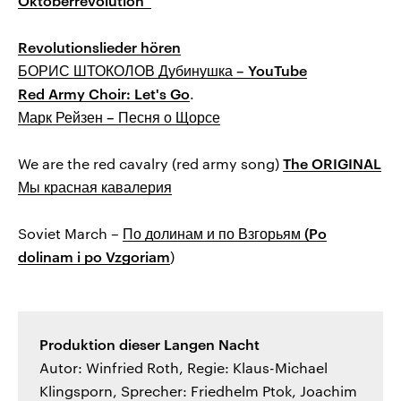
Oktoberrevolution“
Revolutionslieder hören
БОРИС ШТОКОЛОВ Дубинушка – YouTube
Red Army Choir: Let's Go
.
Марк Рейзен – Песня о Щорсе
We are the red cavalry (red army song)
The ORIGINAL
Мы красная кавалерия
Soviet March –
По долинам и по Взгорьям (Po
dolinam i po Vzgoriam
)
Produktion dieser Langen Nacht
Autor: Winfried Roth, Regie: Klaus-Michael
Klingsporn, Sprecher: Friedhelm Ptok, Joachim