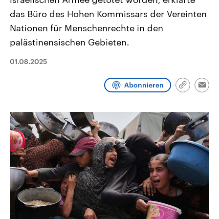
CDU, SPD und FDP regiert.-
aktuelle Weltgeschehen.
das Büro des Hohen Kommissars der Vereinten
Umfragen, Prognosen,
Wahlprogramme, aktuelle Berichte
Nationen für Menschenrechte in den
Sendungen
Programm
Podcasts
und Hintergründe zu den Parteien
und Kandidaten der anstehenden
palästinensischen Gebieten.
Wahl.
Audio-Archiv
01.08.2025
Abonnieren
Link
Emai
kopieren/te