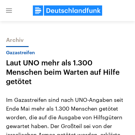
Close
menu
Archiv
Themen
Gazastreifen
Laut UNO mehr als 1.300
Menschen beim Warten auf Hilfe
getötet
Im Gazastreifen sind nach UNO-Angaben seit
Landtagswahl Sachsen-Anhalt
USA
Ende Mai mehr als 1.300 Menschen getötet
2026
Aktuelle Beiträge, Analys
Alle Informationen
Hintergründe
worden, die auf die Ausgabe von Hilfsgütern
Sachsen-Anhalt wählt am 6.
Wirtschaftlich und militäri
September 2026 einen neuen
gehören die Vereinigten S
gewartet haben. Der Großteil sei von der
Landtag. Seit 2021 wird das
den mächtigsten Ländern 
Bundesland von einer Koalition aus
israelischen Armee getötet worden, erklärte
mit großem Einfluss auf d