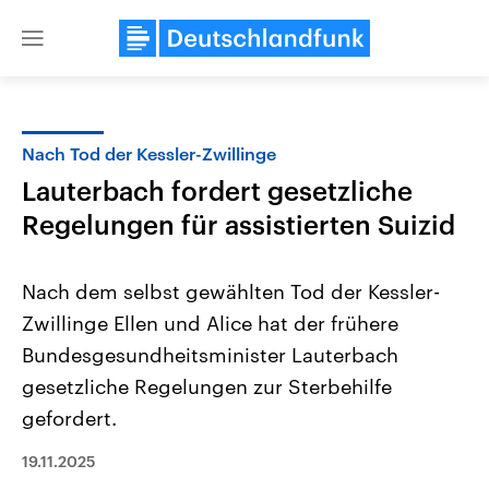
Close
menu
Nach Tod der Kessler-Zwillinge
Themen
Lauterbach fordert gesetzliche
Regelungen für assistierten Suizid
Nach dem selbst gewählten Tod der Kessler-
Zwillinge Ellen und Alice hat der frühere
Bundesgesundheitsminister Lauterbach
Landtagswahl Sachsen-Anhalt
USA
gesetzliche Regelungen zur Sterbehilfe
2026
Aktuelle Beiträge, Analys
gefordert.
Alle Informationen
Hintergründe
Sachsen-Anhalt wählt am 6.
Wirtschaftlich und militäri
September 2026 einen neuen
gehören die Vereinigten S
19.11.2025
Landtag. Seit 2021 wird das
den mächtigsten Ländern 
Bundesland von einer Koalition aus
mit großem Einfluss auf d