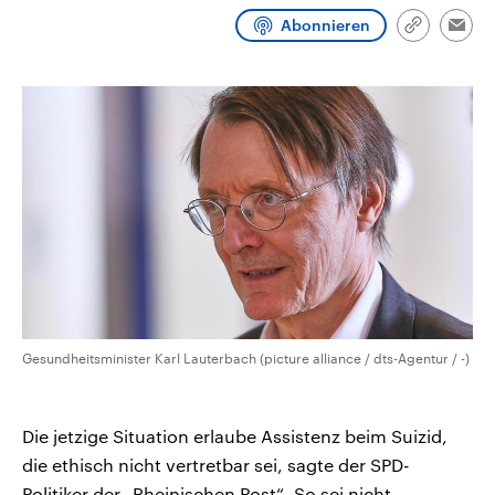
CDU, SPD und FDP regiert.-
aktuelle Weltgeschehen.
Abonnieren
Umfragen, Prognosen,
Link
Emai
Wahlprogramme, aktuelle Berichte
kopieren/te
Sendungen
Programm
Podcasts
und Hintergründe zu den Parteien
und Kandidaten der anstehenden
Wahl.
Audio-Archiv
Gesundheitsminister Karl Lauterbach (picture alliance / dts-Agentur / -)
Die jetzige Situation erlaube Assistenz beim Suizid,
die ethisch nicht vertretbar sei, sagte der SPD-
Politiker der „Rheinischen Post“. So sei nicht