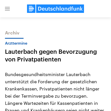
Close
menu
Archiv
Themen
Arzttermine
Lauterbach gegen Bevorzugung
von Privatpatienten
Bundesgesundheitsminister Lauterbach
unterstützt die Forderung der gesetzlichen
Landtagswahl Sachsen-Anhalt
USA
Krankenkassen, Privatpatienten nicht länger
2026
Aktuelle Beiträge, Analys
Alle Informationen
Hintergründe
bei der Terminvergabe zu bevorzugen.
Sachsen-Anhalt wählt am 6.
Wirtschaftlich und militäri
September 2026 einen neuen
gehören die Vereinigten S
Längere Wartezeiten für Kassenpatienten in
Landtag. Seit 2021 wird das
den mächtigsten Ländern 
Praxen und Krankenhäusern seien nicht weiter
Bundesland von einer Koalition aus
mit großem Einfluss auf d