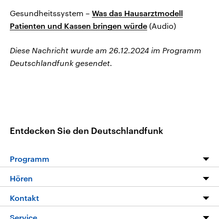
Gesundheitssystem –
Was das Hausarztmodell
Patienten und Kassen bringen würde
(Audio)
Diese Nachricht wurde am 26.12.2024 im Programm
Deutschlandfunk gesendet.
Entdecken Sie den Deutschlandfunk
Programm
Programm
Hören
Alle Sendungen
Livestream
Kontakt
Die Nachrichten
Audios
Hörerservice
Service