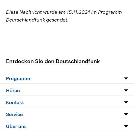
Diese Nachricht wurde am 15.11.2024 im Programm
Deutschlandfunk gesendet.
Entdecken Sie den Deutschlandfunk
Programm
Programm
Hören
Alle Sendungen
Livestream
Kontakt
Die Nachrichten
Audios
Hörerservice
Service
Nachrichtenleicht
Podcasts
Social Media
FAQ
Über uns
Neue Beiträge auf dlf.de
Deutschlandfunk App
Newsletter