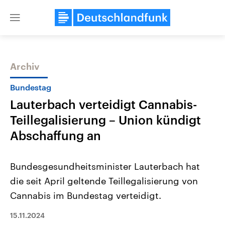
Close
menu
Archiv
Themen
Bundestag
Lauterbach verteidigt Cannabis-
Teillegalisierung – Union kündigt
Abschaffung an
Bundesgesundheitsminister Lauterbach hat
Landtagswahl Sachsen-Anhalt
USA
die seit April geltende Teillegalisierung von
2026
Aktuelle Beiträge, Analys
Alle Informationen
Hintergründe
Cannabis im Bundestag verteidigt.
Sachsen-Anhalt wählt am 6.
Wirtschaftlich und militäri
September 2026 einen neuen
gehören die Vereinigten S
Landtag. Seit 2021 wird das
15.11.2024
den mächtigsten Ländern 
Bundesland von einer Koalition aus
mit großem Einfluss auf d