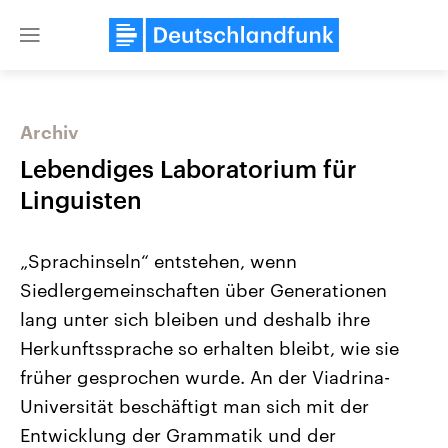
Close
menu
Archiv
Themen
Lebendiges Laboratorium für
Linguisten
„Sprachinseln“ entstehen, wenn
Siedlergemeinschaften über Generationen
lang unter sich bleiben und deshalb ihre
Herkunftssprache so erhalten bleibt, wie sie
Landtagswahl Sachsen-Anhalt
USA
2026
Aktuelle Beiträge, Analys
früher gesprochen wurde. An der Viadrina-
Alle Informationen
Hintergründe
Sachsen-Anhalt wählt am 6.
Wirtschaftlich und militäri
Universität beschäftigt man sich mit der
September 2026 einen neuen
gehören die Vereinigten S
Landtag. Seit 2021 wird das
den mächtigsten Ländern 
Entwicklung der Grammatik und der
Bundesland von einer Koalition aus
mit großem Einfluss auf d