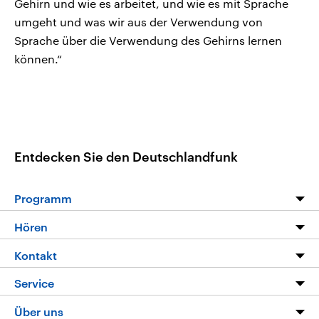
Gehirn und wie es arbeitet, und wie es mit Sprache
umgeht und was wir aus der Verwendung von
Sprache über die Verwendung des Gehirns lernen
können.“
Entdecken Sie den Deutschlandfunk
Programm
Programm
Hören
Alle Sendungen
Livestream
Kontakt
Die Nachrichten
Audios
Hörerservice
Service
Nachrichtenleicht
Podcasts
Social Media
FAQ
Über uns
Neue Beiträge auf dlf.de
Deutschlandfunk App