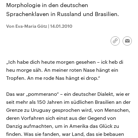
CDU, SPD und FDP regiert.-
aktuelle Weltgeschehen.
Morphologie in den deutschen
Umfragen, Prognosen,
Sprachenklaven in Russland und Brasilien.
Wahlprogramme, aktuelle Berichte
Sendungen
Programm
Podcasts
und Hintergründe zu den Parteien
und Kandidaten der anstehenden
Von Eva-Maria Götz
|
14.01.2010
Wahl.
Audio-Archiv
Link
Emai
kopieren/te
„Ich habe dich heute morgen gesehen – ick heb di
heu morge säh. An meiner roten Nase hängt ein
Tropfen. An me rode Nas hängt ei drop.“
Das war „pommerano“ – ein deutscher Dialekt, wie er
seit mehr als 150 Jahren im südlichen Brasilien an der
Grenze zu Uruguay gesprochen wird, von Menschen,
deren Vorfahren sich einst aus der Gegend von
Danzig aufmachten, um in Amerika das Glück zu
finden. Was sie fanden, war Land, das sie bebauen