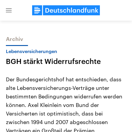
Close
menu
Archiv
Themen
Lebensversicherungen
BGH stärkt Widerrufsrechte
Der Bundesgerichtshof hat entschieden, dass
alte Lebensversicherungs-Verträge unter
bestimmten Bedingungen widerrufen werden
Landtagswahl Sachsen-Anhalt
USA
können. Axel Kleinlein vom Bund der
2026
Aktuelle Beiträge, Analys
Alle Informationen
Versicherten ist optimistisch, dass bei
Hintergründe
Sachsen-Anhalt wählt am 6.
Wirtschaftlich und militäri
zwischen 1994 und 2007 abgeschlossen
September 2026 einen neuen
gehören die Vereinigten S
Landtag. Seit 2021 wird das
den mächtigsten Ländern 
Verträgen ein Großteil der Prämien
Bundesland von einer Koalition aus
mit großem Einfluss auf d