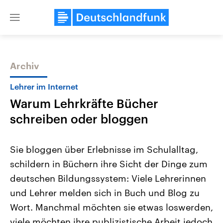
Close
menu
Archiv
Themen
Lehrer im Internet
Warum Lehrkräfte Bücher
schreiben oder bloggen
Sie bloggen über Erlebnisse im Schulalltag,
schildern in Büchern ihre Sicht der Dinge zum
Landtagswahl Sachsen-Anhalt
USA
deutschen Bildungssystem: Viele Lehrerinnen
2026
Aktuelle Beiträge, Analys
Alle Informationen
Hintergründe
und Lehrer melden sich in Buch und Blog zu
Sachsen-Anhalt wählt am 6.
Wirtschaftlich und militäri
September 2026 einen neuen
gehören die Vereinigten S
Wort. Manchmal möchten sie etwas loswerden,
Landtag. Seit 2021 wird das
den mächtigsten Ländern 
viele möchten ihre publizistische Arbeit jedoch
Bundesland von einer Koalition aus
mit großem Einfluss auf d