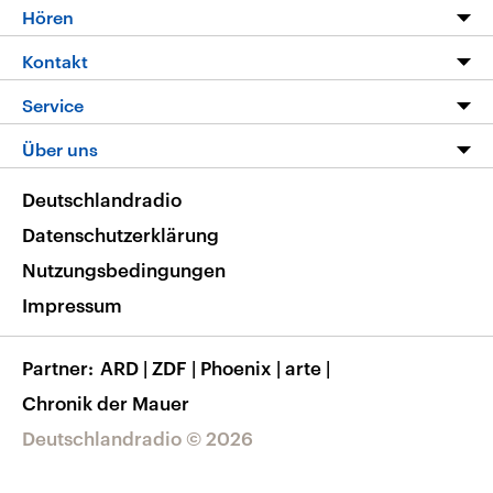
Programm
Hören
Alle Sendungen
Livestream
Kontakt
Die Nachrichten
Audios
Hörerservice
Service
Nachrichtenleicht
Podcasts
Social Media
FAQ
Über uns
Neue Beiträge auf dlf.de
Deutschlandfunk App
Newsletter
Deutschlandradio
Themen-Schwerpunkte
Nachrichten App
Deutschlandradio
Veranstaltungen
Presse
Frequenzen
Datenschutzerklärung
Musikliste
Ausbildung und Karriere
Nutzungsbedingungen
RSS
Transparenz
Impressum
Korrekturen
Barrierefreiheit
Partner
ARD
|
ZDF
|
Phoenix
|
arte
|
Chronik der Mauer
Deutschlandradio © 2026