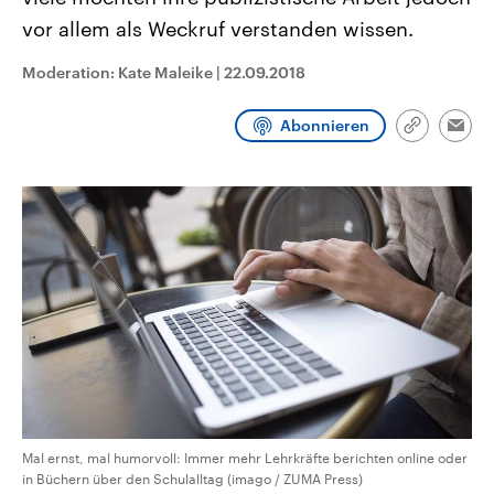
CDU, SPD und FDP regiert.-
aktuelle Weltgeschehen.
vor allem als Weckruf verstanden wissen.
Umfragen, Prognosen,
Wahlprogramme, aktuelle Berichte
Sendungen
Programm
Podcasts
und Hintergründe zu den Parteien
Moderation: Kate Maleike
|
22.09.2018
und Kandidaten der anstehenden
Wahl.
Audio-Archiv
Abonnieren
Link
Emai
kopieren/te
Mal ernst, mal humorvoll: Immer mehr Lehrkräfte berichten online oder
in Büchern über den Schulalltag (imago / ZUMA Press)