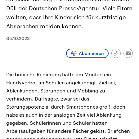
CDU, SPD und FDP regiert.-
aktuelle Weltgeschehen.
Düll der Deutschen Presse-Agentur. Viele Eltern
Umfragen, Prognosen,
Wahlprogramme, aktuelle Berichte
wollten, dass ihre Kinder sich für kurzfristige
Sendungen
Programm
Podcasts
und Hintergründe zu den Parteien
und Kandidaten der anstehenden
Absprachen melden können.
Wahl.
Audio-Archiv
05.10.2023
Abonnieren
Link
Emai
kopieren/te
Die britische Regierung hatte am Montag ein
Handyverbot an Schulen angekündigt. Ziel sei,
Ablenkungen, Störungen und Mobbing zu
verhindern. Düll sagte, zwar sei das
Störungspotenzial durch Smartphones groß, doch
habe es auch in der analogen Zeit viel Ablenkung
gegeben. Schülerinnen und Schüler hätten
Arbeitsaufgaben für andere Fächer gelöst, Briefchen
geschrieben oder andere private Dinge erledigt.