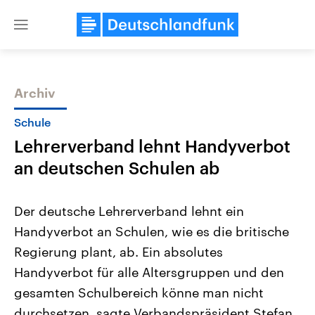
Close
menu
Archiv
Themen
Schule
Lehrerverband lehnt Handyverbot
an deutschen Schulen ab
Der deutsche Lehrerverband lehnt ein
Handyverbot an Schulen, wie es die britische
Landtagswahl Sachsen-Anhalt
USA
Regierung plant, ab. Ein absolutes
2026
Aktuelle Beiträge, Analys
Alle Informationen
Hintergründe
Handyverbot für alle Altersgruppen und den
Sachsen-Anhalt wählt am 6.
Wirtschaftlich und militäri
September 2026 einen neuen
gehören die Vereinigten S
gesamten Schulbereich könne man nicht
Landtag. Seit 2021 wird das
den mächtigsten Ländern 
durchsetzen, sagte Verbandspräsident Stefan
Bundesland von einer Koalition aus
mit großem Einfluss auf d