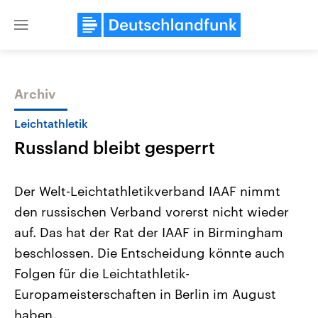
Close
menu
Archiv
Themen
Leichtathletik
Russland bleibt gesperrt
Der Welt-Leichtathletikverband IAAF nimmt
den russischen Verband vorerst nicht wieder
auf. Das hat der Rat der IAAF in Birmingham
Landtagswahl Sachsen-Anhalt
USA
beschlossen. Die Entscheidung könnte auch
2026
Aktuelle Beiträge, Analys
Alle Informationen
Folgen für die Leichtathletik-
Hintergründe
Sachsen-Anhalt wählt am 6.
Wirtschaftlich und militäri
Europameisterschaften in Berlin im August
September 2026 einen neuen
gehören die Vereinigten S
Landtag. Seit 2021 wird das
den mächtigsten Ländern 
haben.
Bundesland von einer Koalition aus
mit großem Einfluss auf d