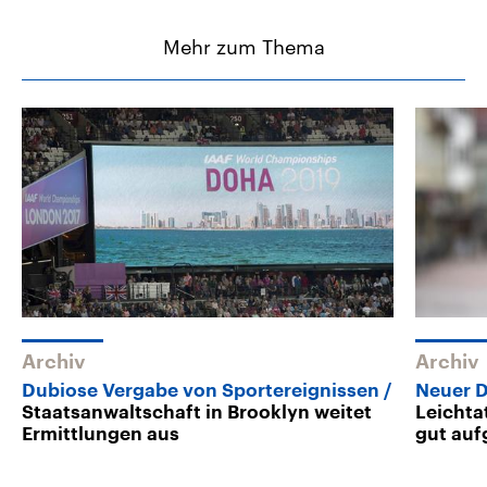
Mehr zum Thema
Archiv
Archiv
Dubiose Vergabe von Sportereignissen
Neuer D
Staatsanwaltschaft in Brooklyn weitet
Leichta
Ermittlungen aus
gut auf