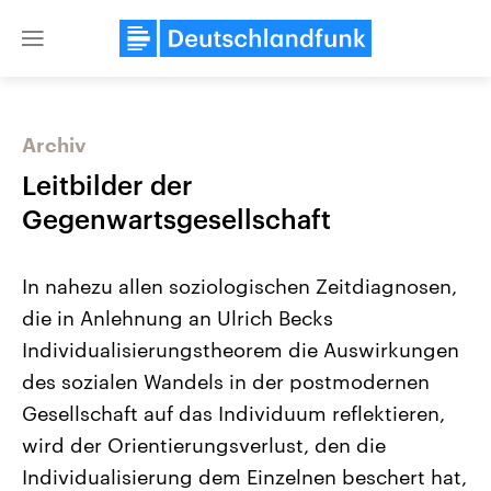
Close
menu
Archiv
Themen
Leitbilder der
Gegenwartsgesellschaft
In nahezu allen soziologischen Zeitdiagnosen,
die in Anlehnung an Ulrich Becks
Individualisierungstheorem die Auswirkungen
des sozialen Wandels in der postmodernen
Landtagswahl Sachsen-Anhalt
USA
2026
Aktuelle Beiträge, Analys
Gesellschaft auf das Individuum reflektieren,
Alle Informationen
Hintergründe
Sachsen-Anhalt wählt am 6.
Wirtschaftlich und militäri
wird der Orientierungsverlust, den die
September 2026 einen neuen
gehören die Vereinigten S
Landtag. Seit 2021 wird das
den mächtigsten Ländern 
Individualisierung dem Einzelnen beschert hat,
Bundesland von einer Koalition aus
mit großem Einfluss auf d