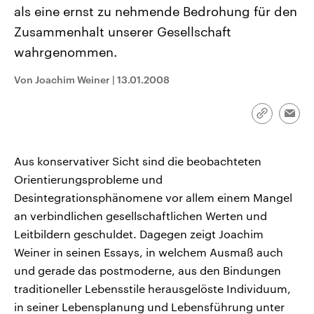
CDU, SPD und FDP regiert.-
aktuelle Weltgeschehen.
als eine ernst zu nehmende Bedrohung für den
Umfragen, Prognosen,
Zusammenhalt unserer Gesellschaft
Wahlprogramme, aktuelle Berichte
Sendungen
Programm
Podcasts
und Hintergründe zu den Parteien
wahrgenommen.
und Kandidaten der anstehenden
Wahl.
Audio-Archiv
Von Joachim Weiner
|
13.01.2008
Link
Emai
kopieren/te
Aus konservativer Sicht sind die beobachteten
Orientierungsprobleme und
Desintegrationsphänomene vor allem einem Mangel
an verbindlichen gesellschaftlichen Werten und
Leitbildern geschuldet. Dagegen zeigt Joachim
Weiner in seinen Essays, in welchem Ausmaß auch
und gerade das postmoderne, aus den Bindungen
traditioneller Lebensstile herausgelöste Individuum,
in seiner Lebensplanung und Lebensführung unter