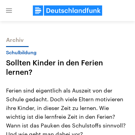
Close
menu
Archiv
Themen
Schulbildung
Sollten Kinder in den Ferien
lernen?
Ferien sind eigentlich als Auszeit von der
Schule gedacht. Doch viele Eltern motivieren
Landtagswahl Sachsen-Anhalt
USA
ihre Kinder, in dieser Zeit zu lernen. Wie
2026
Aktuelle Beiträge, Analys
Alle Informationen
Hintergründe
wichtig ist die lernfreie Zeit in den Ferien?
Sachsen-Anhalt wählt am 6.
Wirtschaftlich und militäri
September 2026 einen neuen
gehören die Vereinigten S
Wann ist das Pauken des Schulstoffs sinnvoll?
Landtag. Seit 2021 wird das
den mächtigsten Ländern 
Und wie geht man dabei vor?
Bundesland von einer Koalition aus
mit großem Einfluss auf d