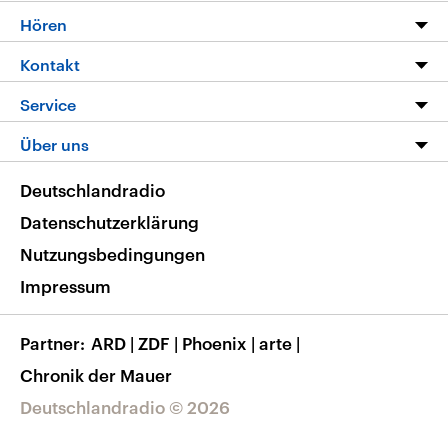
Programm
Hören
Alle Sendungen
Livestream
Kontakt
Die Nachrichten
Audios
Hörerservice
Service
Nachrichtenleicht
Podcasts
Social Media
FAQ
Über uns
Neue Beiträge auf dlf.de
Deutschlandfunk App
Newsletter
Deutschlandradio
Themen-Schwerpunkte
Nachrichten App
Deutschlandradio
Veranstaltungen
Presse
Frequenzen
Datenschutzerklärung
Musikliste
Ausbildung und Karriere
Nutzungsbedingungen
RSS
Transparenz
Impressum
Korrekturen
Barrierefreiheit
Partner
ARD
|
ZDF
|
Phoenix
|
arte
|
Chronik der Mauer
Deutschlandradio © 2026