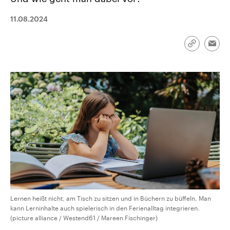
CDU, SPD und FDP regiert.-
aktuelle Weltgeschehen.
Umfragen, Prognosen,
11.08.2024
Wahlprogramme, aktuelle Berichte
Sendungen
Programm
Podcasts
und Hintergründe zu den Parteien
und Kandidaten der anstehenden
Wahl.
Link
Emai
kopieren/te
Audio-Archiv
Lernen heißt nicht, am Tisch zu sitzen und in Büchern zu büffeln. Man
kann Lerninhalte auch spielerisch in den Ferienalltag integrieren.
(picture alliance / Westend61 / Mareen Fischinger)