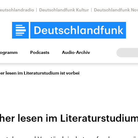
eutschlandradio
Deutschlandfunk Kultur
Deutschlandfunk No
rogramm
Podcasts
Audio-Archiv
Wirtschaft
Wissen
Kultur
Europa
Gesellschaf
r lesen im Literaturstudium ist vorbei
er lesen im Literaturstudium
Nahostkonflikt
Iran
le Beiträge,
Aktuelle Lage und
Aktuelle Lage und