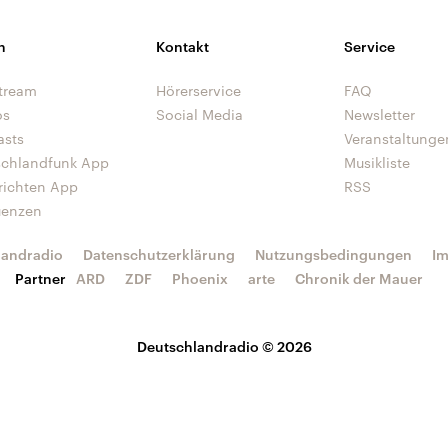
n
Kontakt
Service
tream
Hörerservice
FAQ
os
Social Media
Newsletter
asts
Veranstaltunge
schlandfunk App
Musikliste
richten App
RSS
uenzen
landradio
Datenschutzerklärung
Nutzungsbedingungen
I
Partner
ARD
ZDF
Phoenix
arte
Chronik der Mauer
Deutschlandradio © 2026