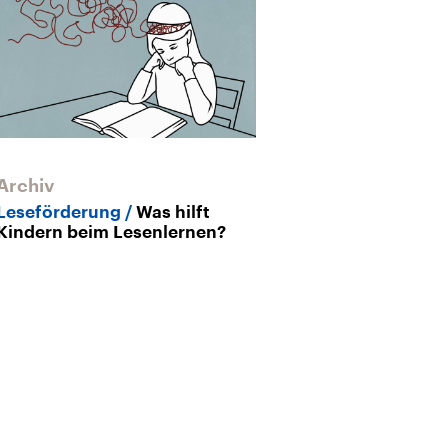
Archiv
Archiv
Leseförderung
Was hilft
Im postliterar
Kindern beim Lesenlernen?
Vom Ende des