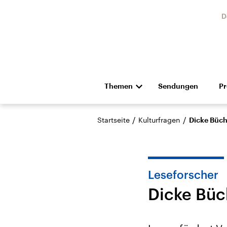
D
Themen
Sendungen
P
Die Nachrichten
Politik
/
/
Startseite
Kulturfragen
Dicke Büche
Hörspiel und Feature
Musik
Leseforscher
Dicke Büch
Landtagswahl Sachsen-
USA
Anhalt 2026
Aktuel