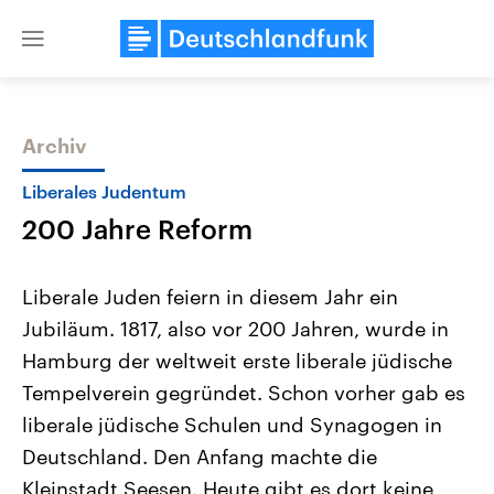
Close
menu
Archiv
Themen
Liberales Judentum
200 Jahre Reform
Liberale Juden feiern in diesem Jahr ein
Jubiläum. 1817, also vor 200 Jahren, wurde in
Hamburg der weltweit erste liberale jüdische
Landtagswahl Sachsen-Anhalt
USA
Tempelverein gegründet. Schon vorher gab es
2026
Aktuelle Beiträge, Analys
Alle Informationen
liberale jüdische Schulen und Synagogen in
Hintergründe
Sachsen-Anhalt wählt am 6.
Wirtschaftlich und militäri
Deutschland. Den Anfang machte die
September 2026 einen neuen
gehören die Vereinigten S
Landtag. Seit 2021 wird das
den mächtigsten Ländern 
Kleinstadt Seesen. Heute gibt es dort keine
Bundesland von einer Koalition aus
mit großem Einfluss auf d