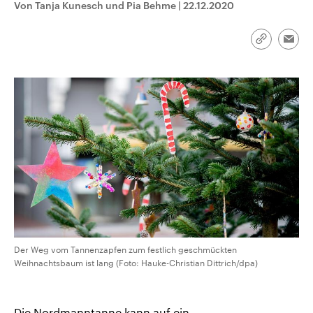
Von Tanja Kunesch und Pia Behme
|
22.12.2020
aktuelle Weltgeschehen.
Diese wird wie die Hisboll
Libanon vom Iran unterstüt
Sendungen
Programm
Podcasts
Link
Emai
kopieren/te
Audio-Archiv
Der Weg vom Tannenzapfen zum festlich geschmückten
Weihnachtsbaum ist lang (Foto: Hauke-Christian Dittrich/dpa)
Die Nordmanntanne kann auf ein