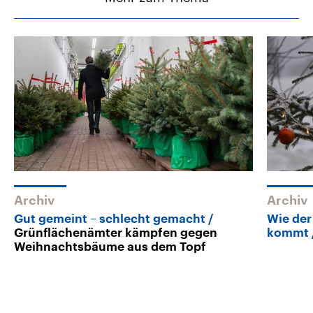
Archiv
Archiv
Gut gemeint – schlecht gemacht
Wie der
Grünflächenämter kämpfen gegen
kommt
Weihnachtsbäume aus dem Topf