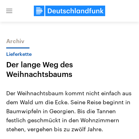
Close
menu
Archiv
Themen
Lieferkette
Der lange Weg des
Weihnachtsbaums
Der Weihnachtsbaum kommt nicht einfach aus
dem Wald um die Ecke. Seine Reise beginnt in
USA
Nahostkonflikt
Baumwipfeln in Georgien. Bis die Tannen
Aktuelle Beiträge, Analysen und
Aktuelle Lage und Hinter
Der Überfall der palästine
Hintergründe
festlich geschmückt in den Wohnzimmern
Wirtschaftlich und militärisch
Terrororganisation Hamas
gehören die Vereinigten Staaten zu
Oktober 2023 auf Israel ha
stehen, vergehen bis zu zwölf Jahre.
den mächtigsten Ländern der Erde,
Region wieder die Gewalt 
mit großem Einfluss auf das
Israel möchte die Hamas z