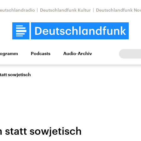
eutschlandradio
Deutschlandfunk Kultur
Deutschlandfunk No
rogramm
Podcasts
Audio-Archiv
Wirtschaft
Wissen
Kultur
Europa
Gesellschaf
tatt sowjetisch
 statt sowjetisch
Nahostkonflikt
Iran
le Beiträge,
Aktuelle Lage und
Aktuelle Lage und