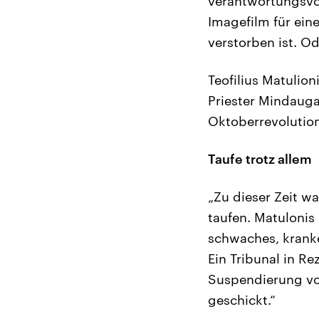
verantwortungsvol
Imagefilm für ein
verstorben ist. O
Teofilius Matulion
Priester Mindaugas
Oktoberrevolution
Taufe trotz allem
„Zu dieser Zeit wa
taufen. Matulonis 
schwaches, kranke
Ein Tribunal in R
Suspendierung von
geschickt.“