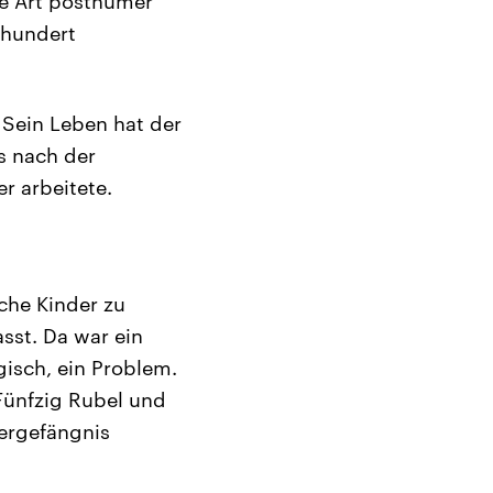
ne Art posthumer
rhundert
. Sein Leben hat der
is nach der
r arbeitete.
sche Kinder zu
asst. Da war ein
gisch, ein Problem.
 Fünfzig Rubel und
tergefängnis