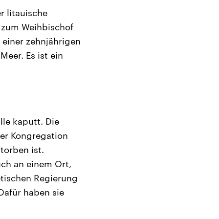
r litauische
is zum Weihbischof
 einer zehnjährigen
eer. Es ist ein
le kaputt. Die
der Kongregation
torben ist.
uch an einem Ort,
etischen Regierung
afür haben sie