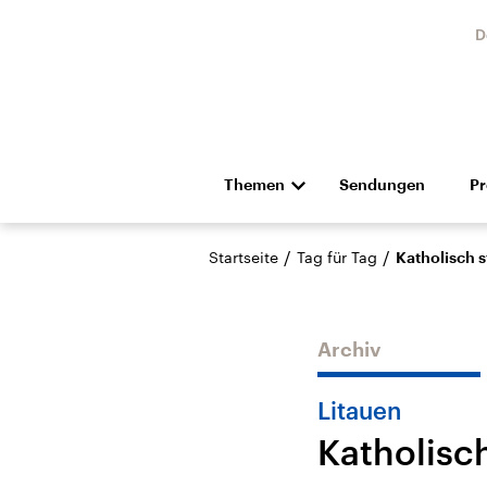
D
Themen
Sendungen
P
Die Nachrichten
Politik
/
/
Startseite
Tag für Tag
Katholisch s
Hörspiel und Feature
Musik
Archiv
Litauen
Katholisch
Landtagswahl Sachsen-
USA
Anhalt 2026
Aktuel