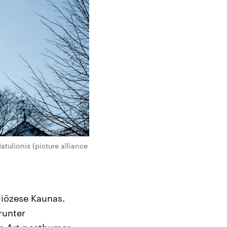
atulionis (picture alliance
diözese Kaunas.
runter