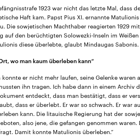
fängnisstrafe 1923 war nicht das letzte Mal, dass de
jetische Haft kam. Papst Pius XI. ernannte Matulion
u. Die sowjetischen Machthaber reagierten 1929 mit
g auf den berüchtigten Solowezki-Inseln im Weißen M
lionis diese überlebte, glaubt Mindaugas Sabonis.
 Ort, wo man kaum überleben kann“
 konnte er nicht mehr laufen, seine Gelenke waren al
mussten ihn tragen. Ich habe dann in einem Archiv 
Dokument entdeckt, dass man bestätigt, dass er vers
ubt, dass er überlebt. Er war so schwach. Er war a
leben kann. Die litauische Regierung hat der sowj
boten, also jene, die gefangen genommen waren. D
fragt. Damit konnte Matulionis überleben.“