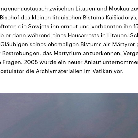
angenenaustausch zwischen Litauen und Moskau zu
Bischof des kleinen litauischen Bistums Kaišiadorys
afteten die Sowjets ihn erneut und verbannten ihn f
rb er dann während eines Hausarrests in Litauen. S
Gläubigen seines ehemaligen Bistums als Märtyrer ge
 Bestrebungen, das Martyrium anzuerkennen. Vergeb
ene Fragen. 2008 wurde ein neuer Anlauf unternomm
ostulator die Archivmaterialien im Vatikan vor.