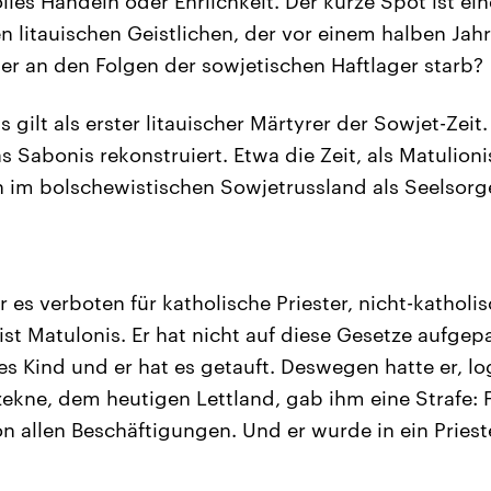
les Handeln oder Ehrlichkeit. Der kurze Spot ist ei
en litauischen Geistlichen, der vor einem halben Jah
der an den Folgen der sowjetischen Haftlager starb?
is gilt als erster litauischer Märtyrer der Sowjet-Zeit
 Sabonis rekonstruiert. Etwa die Zeit, als Matulion
 im bolschewistischen Sowjetrussland als Seelsorge
r es verboten für katholische Priester, nicht-katholi
ist Matulonis. Er hat nicht auf diese Gesetze aufgep
s Kind und er hat es getauft. Deswegen hatte er, lo
ezekne, dem heutigen Lettland, gab ihm eine Strafe:
 allen Beschäftigungen. Und er wurde in ein Pries