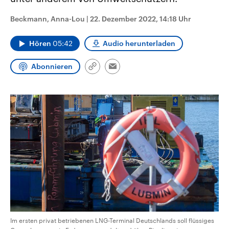
CDU, SPD und FDP regiert.-
aktuelle Weltgeschehen.
Umfragen, Prognosen,
Beckmann, Anna-Lou
|
22. Dezember 2022, 14:18 Uhr
Wahlprogramme, aktuelle Berichte
Sendungen
Programm
Podcasts
und Hintergründe zu den Parteien
und Kandidaten der anstehenden
Hören
05:42
Audio herunterladen
Wahl.
Audio-Archiv
Abonnieren
Link
Email
kopieren/teilen
Im ersten privat betriebenen LNG-Terminal Deutschlands soll flüssiges