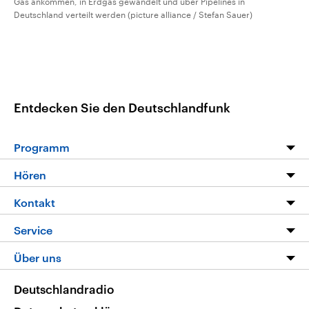
Gas ankommen, in Erdgas gewandelt und über Pipelines in
Deutschland verteilt werden (picture alliance / Stefan Sauer)
Entdecken Sie den Deutschlandfunk
Programm
Programm
Hören
Alle Sendungen
Livestream
Kontakt
Die Nachrichten
Audios
Hörerservice
Service
Nachrichtenleicht
Podcasts
Social Media
FAQ
Über uns
Neue Beiträge auf dlf.de
Deutschlandfunk App
Newsletter
Deutschlandradio
Themen-Schwerpunkte
Nachrichten App
Deutschlandradio
Veranstaltungen
Presse
Frequenzen