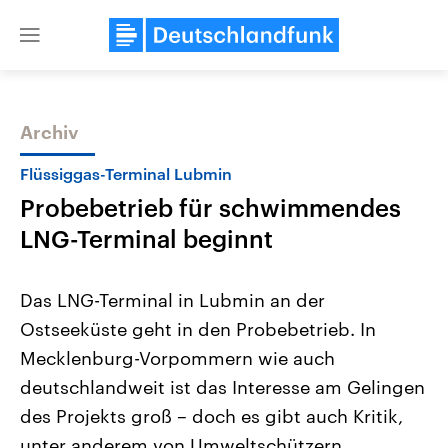
Close
menu
Archiv
Themen
Flüssiggas-Terminal Lubmin
Probebetrieb für schwimmendes
LNG-Terminal beginnt
Das LNG-Terminal in Lubmin an der
Ostseeküste geht in den Probebetrieb. In
Landtagswahl Sachsen-Anhalt
USA
Mecklenburg-Vorpommern wie auch
2026
Aktuelle Beiträge, Analys
Alle Informationen
Hintergründe
deutschlandweit ist das Interesse am Gelingen
Sachsen-Anhalt wählt am 6.
Wirtschaftlich und militäri
September 2026 einen neuen
gehören die Vereinigten S
des Projekts groß – doch es gibt auch Kritik,
Landtag. Seit 2021 wird das
den mächtigsten Ländern 
unter anderem von Umweltschützern.
Bundesland von einer Koalition aus
mit großem Einfluss auf d