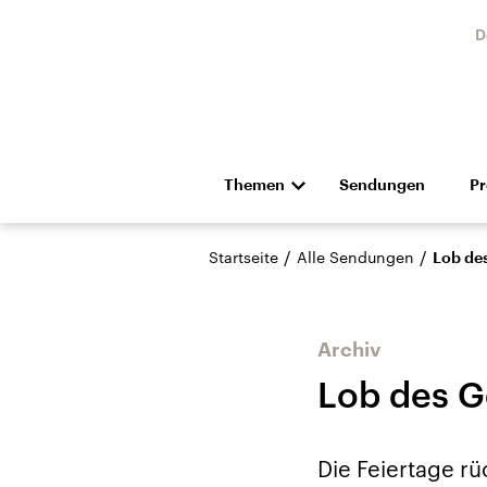
D
Themen
Sendungen
P
Die Nachrichten
Politik
/
/
Startseite
Alle Sendungen
Lob de
Hörspiel und Feature
Musik
Archiv
Lob des 
Landtagswahl Sachsen-
USA
Die Feiertage rü
Anhalt 2026
Aktuel