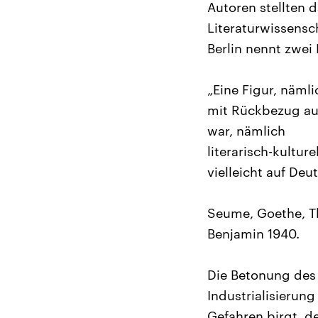
Autoren stellten 
Literaturwissensch
Berlin nennt zwei 
„Eine Figur, näml
mit Rückbezug auf
war, nämlich
literarisch-kultur
vielleicht auf De
Seume, Goethe, Th
Benjamin 1940.
Die Betonung des 
Industrialisierun
Gefahren birgt, d