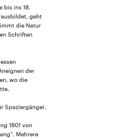
 bis ins 18.
rausbildet, geht
nimmt die Natur
den Schriften
dessen
 Aneignen der
en, wo die
tte.
ür Spaziergänger.
ung 1801 von
gang“. Mehrere