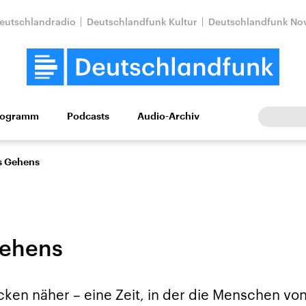
eutschlandradio
Deutschlandfunk Kultur
Deutschlandfunk No
rogramm
Podcasts
Audio-Archiv
Wirtschaft
Wissen
Kultur
Europa
Gesellschaf
s Gehens
Gehens
Nahostkonflikt
Iran
cken näher – eine Zeit, in der die Menschen vo
le Beiträge,
Aktuelle Lage und
Aktuelle Lage und