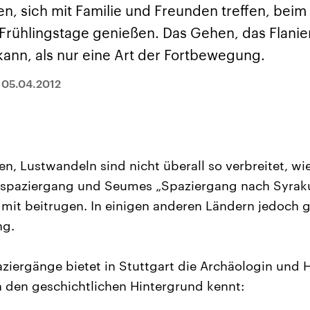
sen und
Hintergründe
Hintergründe
en, sich mit Familie und Freunden treffen, bei
Der Überfall der
Der Iran – seit der
rgründe
haftlich und
palästinensischen
Islamischen Revolu
Frühlingstage genießen. Das Gehen, das Flani
risch gehören die
Terrororganisation
1979 auch Islamisc
igten Staaten zu
Hamas im Oktober 2023
Republik Iran – ist e
kann, als nur eine Art der Fortbewegung.
ächtigsten
auf Israel hat in der
von einem
n der Erde, mit
Region wieder die
Religionsführer auto
 Einfluss auf das
Gewalt entfacht. Israel
regierter Staat im 
|
05.04.2012
le Weltgeschehen.
möchte die Hamas
Osten. Eine Feindsc
zerstören. Diese wird wie
zu Israel und zu de
die Hisbollah im Libanon
ist fest in der
vom Iran unterstützt.
Staatsideologie
verankert.
en, Lustwandeln sind nicht überall so verbreitet, wi
spaziergang und Seumes „Spaziergang nach Syrakus
 mit beitrugen. In einigen anderen Ländern jedoch gi
ng.
ziergänge bietet in Stuttgart die Archäologin und Hi
 den geschichtlichen Hintergrund kennt: