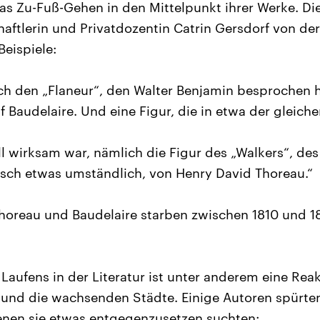
das Zu-Fuß-Gehen in den Mittelpunkt ihrer Werke. Di
aftlerin und Privatdozentin Catrin Gersdorf von der
Beispiele:
ich den „Flaneur“, den Walter Benjamin besprochen ha
 Baudelaire. Und eine Figur, die in etwa der gleich
ell wirksam war, nämlich die Figur des „Walkers“, de
utsch etwas umständlich, von Henry David Thoreau.“
oreau und Baudelaire starben zwischen 1810 und 18
Laufens in der Literatur ist unter anderem eine Reak
g und die wachsenden Städte. Einige Autoren spürte
enen sie etwas entgegenzusetzen suchten: