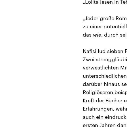
„Lolita lesen in Te
„Jeder große Roma
zu einer potentie
das
wie
, durch se
Nafisi lud sieben 
Zwei strenggläub
verwestlichten Mi
unterschiedlichen
darüber hinaus seh
Religiöseren beis
Kraft der Bücher 
Erfahrungen, währ
auch ein eindruck
ersten Jahren dan