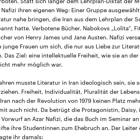
erboten. Statt sich länger dem Lehrplan-Diktat der M
 Nafizi ihren eigenen Weg: Einer Gruppe ausgewähl
teratur nahe bringen, die Iran aus dem Lehrplan der 
bannt hatte. Verbotene Bücher. Nabokovs „Lolita“, Fi
cher von Henry James und Jane Austen. Nafizi ver
 junge Frauen um sich, die nur aus Liebe zur Litera
 Das Ziel: eine intellektuelle Freiheit, wie sie an der
icht mehr möglich war.
ahren musste Literatur in Iran ideologisch sein, sie s
ziehen. Freiheit, Individualität, Pluralität der Leben
Iran nach der Revolution von 1979 keinen Platz mehr
it auch nicht. Da betrügt die Protagonistin, Daisy,
 Vorwurf an Azar Nafizi, die das Buch im Seminar an 
stifte ihre Studentinnen zum Ehebruch an. Der Leiter
sagte ihr damals: