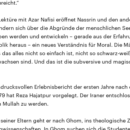
reicht.“
ktüre mit Azar Nafisi eröffnet Nassrin und den and
ndern sich über die Abgründe der menschlichen Seel
ben werden und entwickeln – gerade aus der Erfahr
lik heraus – ein neues Verständnis für Moral. Die 
 das alles nicht so einfach ist, nicht so schwarz-wei
wachsen sind. Und das ist die subversive und magis
ndrucksvollen Erlebnisbericht der ersten Jahre nach 
9 hat Reza Hajatpur vorgelegt. Der Iraner entschlos
n Mullah zu werden.
seiner Eltern geht er nach Ghom, ins theologische 
anwissenschaften. In Ghom suchen sich die Studente