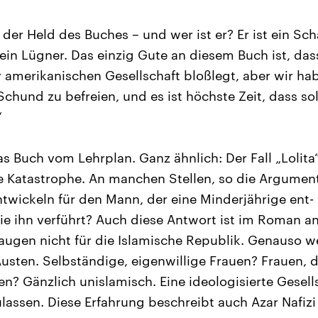
 der Held des Buches – und wer ist er? Er ist ein Sch
 ein Lügner. Das einzig Gute an diesem Buch ist, da
 amerikanischen Gesellschaft bloßlegt, aber wir h
chund zu befreien, und es ist höchste Zeit, dass so
“
s Buch vom Lehrplan. Ganz ähnlich: Der Fall „Lolita
ine Katastrophe. An manchen Stellen, so die Argumen
ntwickeln für den Mann, der eine Minderjährige ent-
 die ihn verführt? Auch diese Antwort ist im Roman a
taugen nicht für die Islamische Republik. Genauso w
usten. Selbständige, eigenwillige Frauen? Frauen, d
n? Gänzlich unislamisch. Eine ideologisierte Gesell
ulassen. Diese Erfahrung beschreibt auch Azar Nafizi