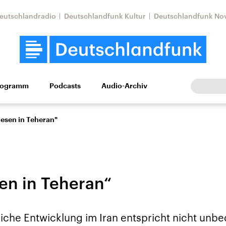
eutschlandradio
Deutschlandfunk Kultur
Deutschlandfunk No
rogramm
Podcasts
Audio-Archiv
Wirtschaft
Wissen
Kultur
Europa
Gesellschaf
 lesen in Teheran"
sen in Teheran“
Nahostkonflikt
Iran
liche Entwicklung im Iran entspricht nicht unbe
le Beiträge,
Aktuelle Lage und
Aktuelle Lage und