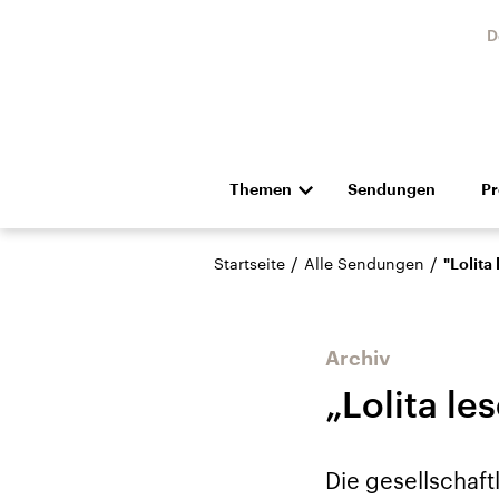
D
Themen
Sendungen
P
Die Nachrichten
Politik
/
/
Startseite
Alle Sendungen
"Lolita
Hörspiel und Feature
Musik
Archiv
„Lolita le
Landtagswahl Sachsen-
USA
Die gesellschaft
Anhalt 2026
Aktuel