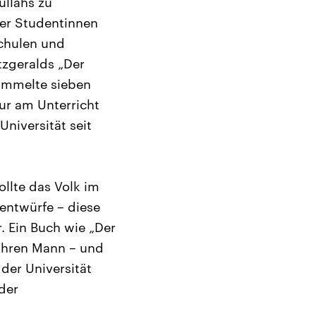
ullahs zu
ter Studentinnen
Schulen und
tzgeralds „Der
sammelte sieben
tur am Unterricht
 Universität seit
ollte das Volk im
sentwürfe – diese
. Ein Buch wie „Der
 ihren Mann – und
der Universität
 der