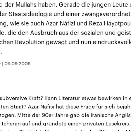
sen und
Hintergründe
Hintergründe
d der Mullahs haben. Gerade die jungen Leute 
Der Überfall der
Der Iran – seit der
rgründe
haftlich und
palästinensischen
Islamischen Revolu
er Staatsideologie und einer zwangsverordnete
risch gehören die
Terrororganisation
1979 auch Islamisc
igten Staaten zu
Hamas im Oktober 2023
Republik Iran – ist e
ng, wie sie auch Azar Náfizi und Reza Hayatpou
ächtigsten
auf Israel hat in der
von einem
n der Erde, mit
Region wieder die
Religionsführer auto
lle, die den Ausbruch aus der sozialen und geis
 Einfluss auf das
Gewalt entfacht. Israel
regierter Staat im 
le Weltgeschehen.
möchte die Hamas
Osten. Eine Feindsc
schen Revolution gewagt und nun eindrucksvoll
zerstören. Diese wird wie
zu Israel und zu de
die Hisbollah im Libanon
ist fest in der
.
vom Iran unterstützt.
Staatsideologie
verankert.
r
|
05.09.2005
e subversive Kraft? Kann Literatur etwas bewirken i
ten Staat? Azar Nafisi hat diese Frage für sich beja
gen. Mitte der 90er Jahre gab die iranische Anglist
t Teheran auf und gründete einen privaten Lesekreis.