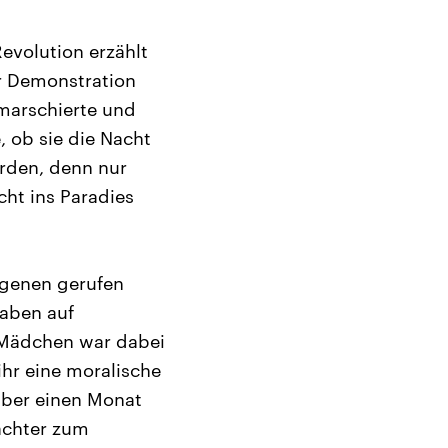
evolution erzählt
er Demonstration
marschierte und
, ob sie die Nacht
rden, denn nur
cht ins Paradies
ngenen gerufen
haben auf
 Mädchen war dabei
ihr eine moralische
über einen Monat
ächter zum