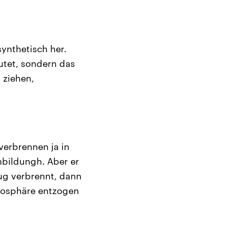
synthetisch her.
mutet, sondern das
 ziehen,
verbrennen ja in
bildungh. Aber er
eug verbrennt, dann
tmosphäre entzogen