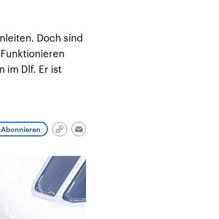
und im TikTok-Kanal
Hintergründe
Aktuell
„Moment mal“
Friedrich Merz ist der
Hinter
tion
überprüfen wir virale
zehnte deutsche
Nie war
he
Behauptungen auf ihren
Bundeskanzler und führt
Mensch
in
Wahrheitsgehalt. Woher
eine Regierungskoalition
vor Kri
nleiten. Doch sind
kommt eine Aussage?
aus CDU/CSU und SPD.
Verfolg
ritär
Was ist falsch, was
hoch w
 Funktionieren
Nahen
stimmt? Was kann belegt
gehen 
haft
werden – und was ist
die We
im Dlf. Er ist
n USA
eine Lüge? Kurz.
Einordnend.
Transparent.
Abonnieren
Link
Email
kopieren/teilen