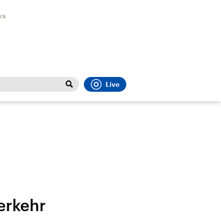
va
Live
Close
t
Sport
Menu
erkehr
Faktenchecks
Bundesregierung
Migrati
In unseren Faktenchecks
Aktuelle Berichte und
Flucht