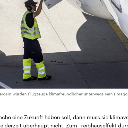
erosin würden Flugzeuge klimafreundlicher unterwegs sein (imago/
che eine Zukunft haben soll, dann muss sie klimaver
he derzeit überhaupt nicht. Zum Treibhauseffekt du