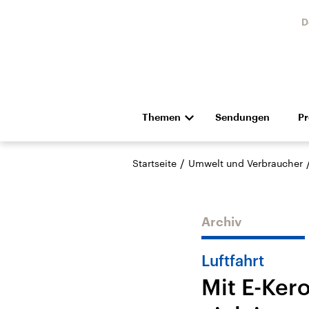
D
Themen
Sendungen
P
Die Nachrichten
Politik
/
Startseite
Umwelt und Verbraucher
Hörspiel und Feature
Musik
Archiv
Luftfahrt
Mit E-Ker
Landtagswahl Sachsen-
USA
Anhalt 2026
Aktuel