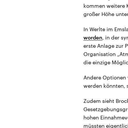
kommen weitere K
großer Höhe unter
In Werlte im Emsl
worden
, in der s
erste Anlage zur P
Organisation „Atm
die einzige Mögli
Andere Optionen w
werden könnten, 
Zudem sieht Broc
Gesetzgebungsgrü
hohen Einnahmever
müssten eigentlic