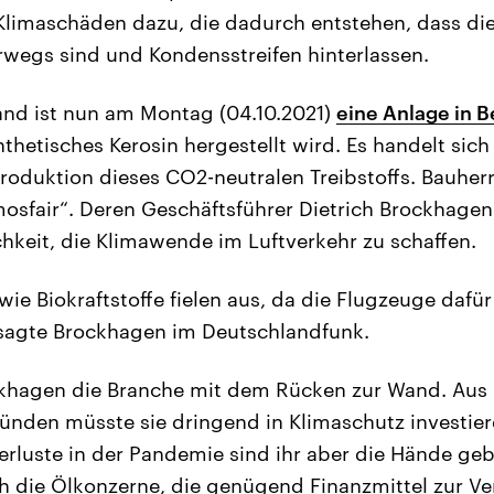
limaschäden dazu, die dadurch entstehen, dass di
wegs sind und Kondensstreifen hinterlassen.
and ist nun am Montag (04.10.2021)
eine Anlage in 
ynthetisches Kerosin hergestellt wird. Es handelt sic
roduktion dieses CO2-neutralen Treibstoffs. Bauherr
osfair“. Deren Geschäftsführer Dietrich Brockhagen 
chkeit, die Klimawende im Luftverkehr zu schaffen.
ie Biokraftstoffe fielen aus, da die Flugzeuge dafü
sagte Brockhagen im Deutschlandfunk.
khagen die Branche mit dem Rücken zur Wand. Aus
nden müsste sie dringend in Klimaschutz investier
luste in der Pandemie sind ihr aber die Hände geb
h die Ölkonzerne, die genügend Finanzmittel zur Ve