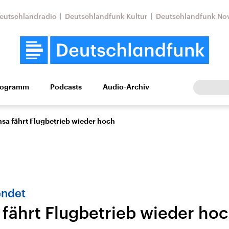
eutschlandradio
Deutschlandfunk Kultur
Deutschlandfunk No
rogramm
Podcasts
Audio-Archiv
Wirtschaft
Wissen
Kultur
Europa
Gesellschaf
nsa fährt Flugbetrieb wieder hoch
endet
 fährt Flugbetrieb wieder ho
Nahostkonflikt
Iran
le Beiträge,
Aktuelle Lage und
Aktuelle Lage und