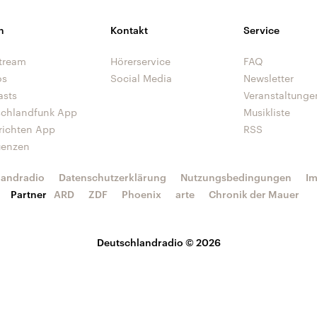
n
Kontakt
Service
tream
Hörerservice
FAQ
os
Social Media
Newsletter
asts
Veranstaltunge
schlandfunk App
Musikliste
richten App
RSS
uenzen
landradio
Datenschutzerklärung
Nutzungsbedingungen
I
Partner
ARD
ZDF
Phoenix
arte
Chronik der Mauer
Deutschlandradio © 2026