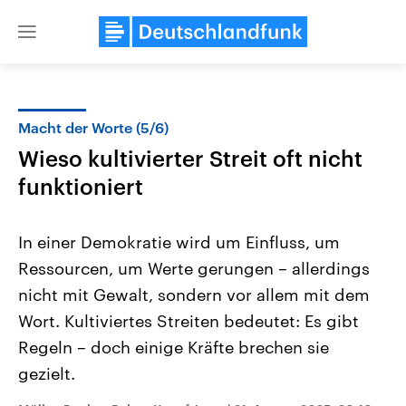
Close
menu
Macht der Worte (5/6)
Themen
Wieso kultivierter Streit oft nicht
funktioniert
In einer Demokratie wird um Einfluss, um
Ressourcen, um Werte gerungen – allerdings
nicht mit Gewalt, sondern vor allem mit dem
Landtagswahl Sachsen-Anhalt
USA
Wort. Kultiviertes Streiten bedeutet: Es gibt
2026
Aktuelle Beiträge, Analys
Regeln – doch einige Kräfte brechen sie
Alle Informationen
Hintergründe
Sachsen-Anhalt wählt am 6.
Wirtschaftlich und militäri
gezielt.
September 2026 einen neuen
gehören die Vereinigten S
Landtag. Seit 2021 wird das
den mächtigsten Ländern 
Bundesland von einer Koalition aus
mit großem Einfluss auf d