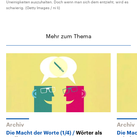
Uneinigkeiten auszuhalten. Doch wenn man sich dem entzieht, wird es
schwierig. (Getty Images / ni li)
Mehr zum Thema
Archiv
Archiv
Die Macht der Worte (1/4)
Wörter als
Die Mac