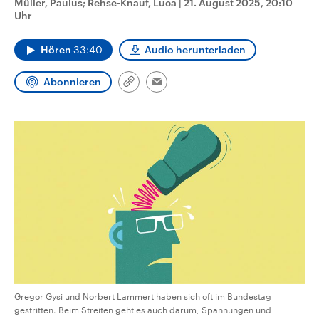
Müller, Paulus; Rehse-Knauf, Luca
|
21. August 2025, 20:10
CDU, SPD und FDP regiert.-
aktuelle Weltgeschehen.
Uhr
Umfragen, Prognosen,
Wahlprogramme, aktuelle Berichte
Sendungen
Programm
Podcasts
und Hintergründe zu den Parteien
Hören
33:40
Audio herunterladen
und Kandidaten der anstehenden
Wahl.
Audio-Archiv
Abonnieren
Link
Email
kopieren/teilen
Gregor Gysi und Norbert Lammert haben sich oft im Bundestag
gestritten. Beim Streiten geht es auch darum, Spannungen und