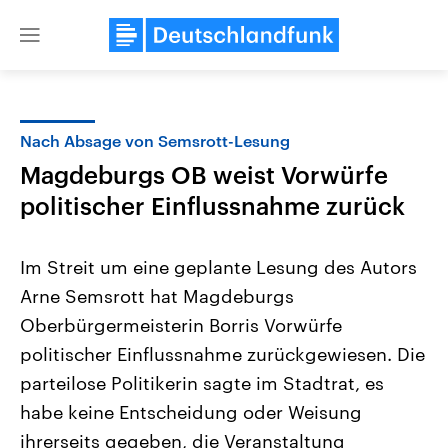
Close
menu
Nach Absage von Semsrott-Lesung
Themen
Magdeburgs OB weist Vorwürfe
politischer Einflussnahme zurück
Im Streit um eine geplante Lesung des Autors
Arne Semsrott hat Magdeburgs
Oberbürgermeisterin Borris Vorwürfe
Landtagswahl Sachsen-Anhalt
USA
politischer Einflussnahme zurückgewiesen. Die
2026
Aktuelle Beiträge, Analys
parteilose Politikerin sagte im Stadtrat, es
Alle Informationen
Hintergründe
Sachsen-Anhalt wählt am 6.
Wirtschaftlich und militäri
habe keine Entscheidung oder Weisung
September 2026 einen neuen
gehören die Vereinigten S
Landtag. Seit 2021 wird das
den mächtigsten Ländern 
ihrerseits gegeben, die Veranstaltung
Bundesland von einer Koalition aus
mit großem Einfluss auf d