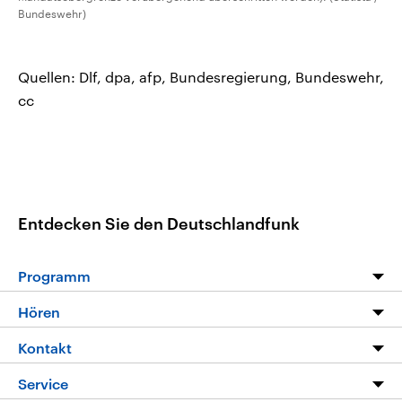
Bundeswehr)
Quellen: Dlf, dpa, afp, Bundesregierung, Bundeswehr,
cc
Entdecken Sie den Deutschlandfunk
Programm
Programm
Hören
Alle Sendungen
Livestream
Kontakt
Die Nachrichten
Audios
Hörerservice
Service
Nachrichtenleicht
Podcasts