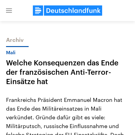
Close
menu
Archiv
Themen
Mali
Welche Konsequenzen das Ende
der französischen Anti-Terror-
Einsätze hat
Frankreichs Präsident Emmanuel Macron hat
Landtagswahl Sachsen-Anhalt
USA
das Ende des Militäreinsatzes in Mali
2026
Aktuelle Beiträge, Analys
Alle Informationen
Hintergründe
verkündet. Gründe dafür gibt es viele:
Sachsen-Anhalt wählt am 6.
Wirtschaftlich und militäri
September 2026 einen neuen
gehören die Vereinigten S
Militärputsch, russische Einflussnahme und
Landtag. Seit 2021 wird das
den mächtigsten Ländern 
Bundesland von einer Koalition aus
falsche Strategien der EU-Einsatzkräfte. Doch
mit großem Einfluss auf d