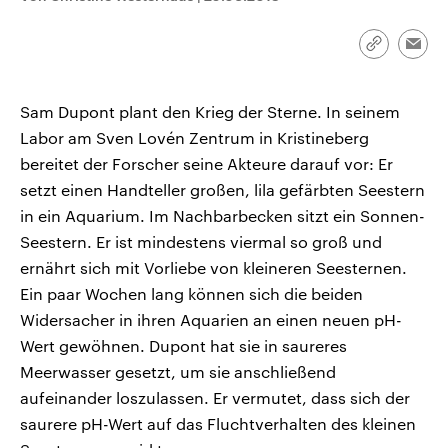
CDU, SPD und FDP regiert.-
aktuelle Weltgeschehen.
Umfragen, Prognosen,
Wahlprogramme, aktuelle Berichte
Link
Emai
Sendungen
Programm
Podcasts
und Hintergründe zu den Parteien
kopieren/te
und Kandidaten der anstehenden
Wahl.
Sam Dupont plant den Krieg der Sterne. In seinem
Audio-Archiv
Labor am Sven Lovén Zentrum in Kristineberg
bereitet der Forscher seine Akteure darauf vor: Er
setzt einen Handteller großen, lila gefärbten Seestern
in ein Aquarium. Im Nachbarbecken sitzt ein Sonnen-
Seestern. Er ist mindestens viermal so groß und
ernährt sich mit Vorliebe von kleineren Seesternen.
Ein paar Wochen lang können sich die beiden
Widersacher in ihren Aquarien an einen neuen pH-
Wert gewöhnen. Dupont hat sie in saureres
Meerwasser gesetzt, um sie anschließend
aufeinander loszulassen. Er vermutet, dass sich der
saurere pH-Wert auf das Fluchtverhalten des kleinen