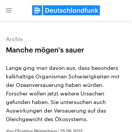
Close
menu
Archiv
Themen
Manche mögen's sauer
Lange ging man davon aus, dass besonders
kalkhaltige Organismen Schwierigkeiten mit
der Ozeanversauerung haben würden.
Forscher wollen jetzt weitere Ursachen
gefunden haben. Sie untersuchen auch
Landtagswahl Sachsen-Anhalt
USA
2026
Aktuelle Beiträge, Analys
Auswirkungen der Versauerung auf das
Alle Informationen
Hintergründe
Sachsen-Anhalt wählt am 6.
Wirtschaftlich und militäri
Gleichgewicht des Ökosystems.
September 2026 einen neuen
gehören die Vereinigten S
Landtag. Seit 2021 wird das
den mächtigsten Ländern 
Von Christine Westerhaus
|
25.06.2013
Bundesland von einer Koalition aus
mit großem Einfluss auf d